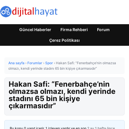
Güncel Haberler
Firma Rehberi
Forum
Çerez Politikası
Ana sayfa
›
Forumlar
›
Spor
›
Hakan Safi: “Fenerbahçe’nin olmazsa
olmazı, kendi yerinde stadını 65 bin kişiye çıkarmasıdır”
Hakan Safi: “Fenerbahçe’nin
olmazsa olmazı, kendi yerinde
stadını 65 bin kişiye
çıkarmasıdır”
Bu konu 0 yanıt içerir, 1 izleyen vardır ve en son
2 ay 1 hafta önce