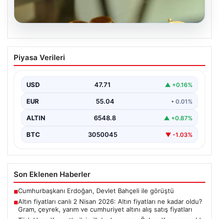
05.08.2026
Altın fiyatları canlı 2 Nisan 2026: Altın
Piyasa Verileri
fiyatları ne kadar oldu? Gram, çeyrek,
yarım ve cumhuriyet altını alış satış
fiyatları
USD
47.71
▲ +0.16%
EUR
55.04
• 0.01%
ALTIN
6548.8
▲ +0.87%
BTC
3050045
▼ -1.03%
Son Eklenen Haberler
Cumhurbaşkanı Erdoğan, Devlet Bahçeli ile görüştü
■
Altın fiyatları canlı 2 Nisan 2026: Altın fiyatları ne kadar oldu?
■
Gram, çeyrek, yarım ve cumhuriyet altını alış satış fiyatları