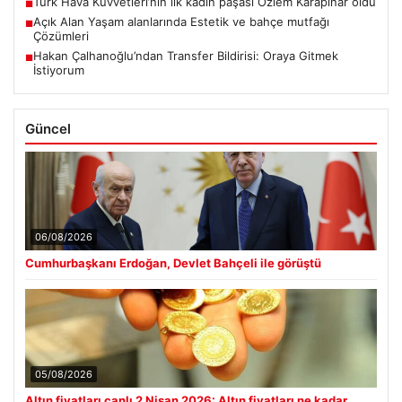
Türk Hava Kuvvetleri’nin ilk kadın paşası Özlem Karapınar oldu
■
Açık Alan Yaşam alanlarında Estetik ve bahçe mutfağı
■
Çözümleri
Hakan Çalhanoğlu’ndan Transfer Bildirisi: Oraya Gitmek
■
İstiyorum
Güncel
06/08/2026
Cumhurbaşkanı Erdoğan, Devlet Bahçeli ile görüştü
05/08/2026
Altın fiyatları canlı 2 Nisan 2026: Altın fiyatları ne kadar