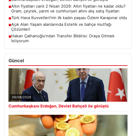
■
Altın fiyatları canlı 2 Nisan 2026: Altın fiyatları ne kadar oldu?
■
Gram, çeyrek, yarım ve cumhuriyet altını alış satış fiyatları
Türk Hava Kuvvetleri’nin ilk kadın paşası Özlem Karapınar oldu
■
Açık Alan Yaşam alanlarında Estetik ve bahçe mutfağı
■
Çözümleri
Hakan Çalhanoğlu’ndan Transfer Bildirisi: Oraya Gitmek
■
İstiyorum
Güncel
06/08/2026
Cumhurbaşkanı Erdoğan, Devlet Bahçeli ile görüştü