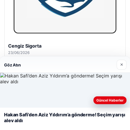
Hastaş Beton
26/05/2026
×
Göz Atın
© 2026 Dijital Hayat – Güncel Haberler
Web sitemizi nasıl kullandığınızı daha iyi anlayabilmek,
Güncel Haberler
deneyiminizi kişiselleştirmek ve geliştirmek amacıyla çerezler
malta dil okulları
|
lemagrup.com.tr
kullanıyoruz.
Çerez Politikamız
Hakan Safi’den Aziz Yıldırım’a gönderme! Seçim yarışı
o
hub
alev aldı
Reddet
Kabul Et