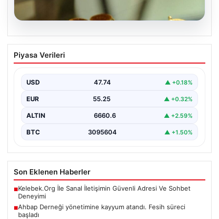
05.08.2026
Altın fiyatları canlı 2 Nisan 2026: Altın
Piyasa Verileri
fiyatları ne kadar oldu? Gram, çeyrek,
yarım ve cumhuriyet altını alış satış
fiyatları
USD
47.74
▲ +0.18%
EUR
55.25
▲ +0.32%
ALTIN
6660.6
▲ +2.59%
BTC
3095604
▲ +1.50%
Son Eklenen Haberler
Kelebek.Org İle Sanal İletişimin Güvenli Adresi Ve Sohbet
■
Deneyimi
Ahbap Derneği yönetimine kayyum atandı. Fesih süreci
■
başladı