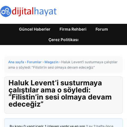
Güncel Haberler
Firma Rehberi
Forum
Çerez Politikası
Ana sayfa
›
Forumlar
›
Magazin
›
Haluk Levent’i susturmaya çalıştılar
ama o söyledi: “Filistin’in sesi olmaya devam edeceğiz”
Haluk Levent’i susturmaya
çalıştılar ama o söyledi:
“Filistin’in sesi olmaya devam
edeceğiz”
Bu konu 0 yanıt içerir, 1 izleyen vardır ve en son
2 ay 2 hafta önce