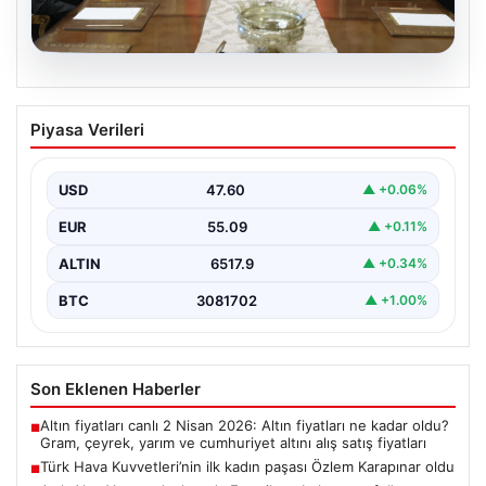
04.08.2026
Türk Hava Kuvvetleri’nin ilk kadın
Piyasa Verileri
paşası Özlem Karapınar oldu
{ "title": "Türk Hava Kuvvetleri'nde Tarihi Bir Adım:
Özlem Karapınar İlk Kadın Paşa Oldu",…
USD
47.60
▲ +0.06%
EUR
55.09
▲ +0.11%
ALTIN
6517.9
▲ +0.34%
BTC
3081702
▲ +1.00%
Son Eklenen Haberler
Altın fiyatları canlı 2 Nisan 2026: Altın fiyatları ne kadar oldu?
■
Gram, çeyrek, yarım ve cumhuriyet altını alış satış fiyatları
Türk Hava Kuvvetleri’nin ilk kadın paşası Özlem Karapınar oldu
■