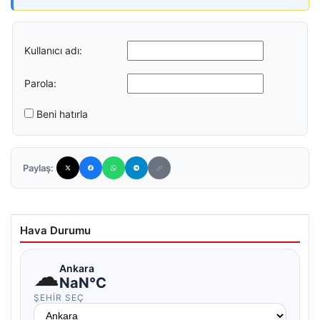
Kullanıcı adı:
Parola:
Beni hatırla
Paylaş:
Hava Durumu
☁
Ankara
NaN°C
ŞEHIR SEÇ