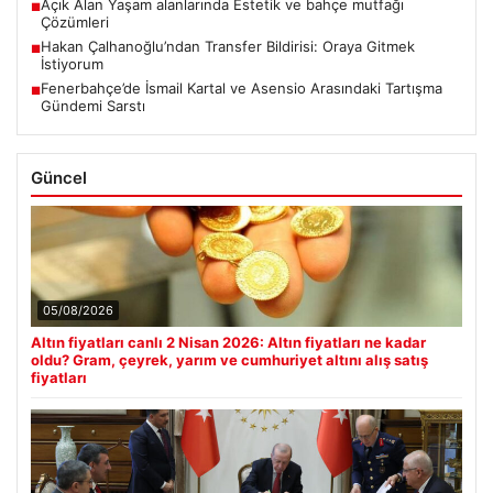
Açık Alan Yaşam alanlarında Estetik ve bahçe mutfağı
■
Çözümleri
Hakan Çalhanoğlu’ndan Transfer Bildirisi: Oraya Gitmek
■
İstiyorum
Fenerbahçe’de İsmail Kartal ve Asensio Arasındaki Tartışma
■
Gündemi Sarstı
Güncel
05/08/2026
Altın fiyatları canlı 2 Nisan 2026: Altın fiyatları ne kadar
oldu? Gram, çeyrek, yarım ve cumhuriyet altını alış satış
fiyatları