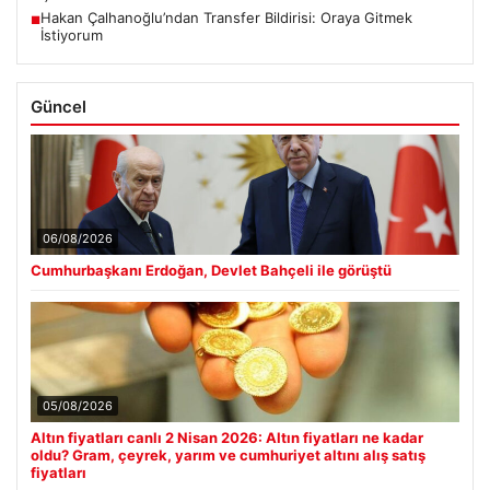
Hakan Çalhanoğlu’ndan Transfer Bildirisi: Oraya Gitmek
■
İstiyorum
Güncel
06/08/2026
Cumhurbaşkanı Erdoğan, Devlet Bahçeli ile görüştü
05/08/2026
Altın fiyatları canlı 2 Nisan 2026: Altın fiyatları ne kadar
oldu? Gram, çeyrek, yarım ve cumhuriyet altını alış satış
fiyatları