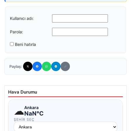
Kullanıcı adı:
Parola:
Beni hatırla
Paylaş:
Hava Durumu
☁
Ankara
NaN°C
ŞEHIR SEÇ