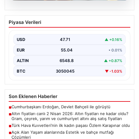
05.08.2026
Altın fiyatları canlı 2 Nisan 2026: Altın
Piyasa Verileri
fiyatları ne kadar oldu? Gram, çeyrek,
yarım ve cumhuriyet altını alış satış
fiyatları
USD
47.71
▲ +0.16%
EUR
55.04
• 0.01%
ALTIN
6548.8
▲ +0.87%
BTC
3050045
▼ -1.03%
Son Eklenen Haberler
Cumhurbaşkanı Erdoğan, Devlet Bahçeli ile görüştü
■
Altın fiyatları canlı 2 Nisan 2026: Altın fiyatları ne kadar oldu?
■
Gram, çeyrek, yarım ve cumhuriyet altını alış satış fiyatları
Türk Hava Kuvvetleri’nin ilk kadın paşası Özlem Karapınar oldu
■
Açık Alan Yaşam alanlarında Estetik ve bahçe mutfağı
■
Çözümleri