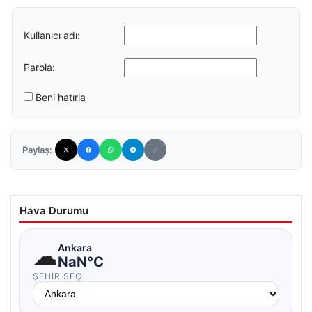
Kullanıcı adı:
Parola:
Beni hatırla
Paylaş:
Hava Durumu
☁
Ankara
NaN°C
ŞEHIR SEÇ