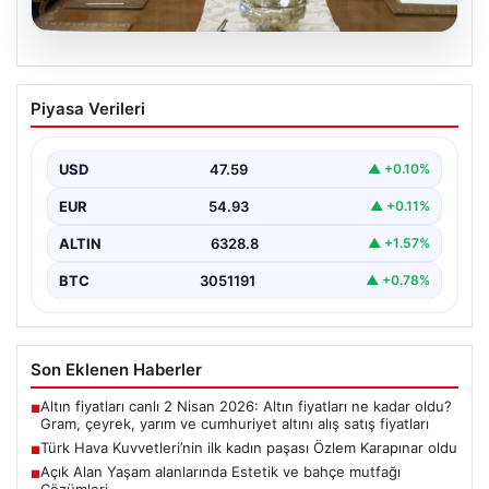
04.08.2026
Türk Hava Kuvvetleri’nin ilk kadın
Piyasa Verileri
paşası Özlem Karapınar oldu
{ "title": "Türk Hava Kuvvetleri'nde Tarihi Bir Adım:
Özlem Karapınar İlk Kadın Paşa Oldu",…
USD
47.59
▲ +0.10%
EUR
54.93
▲ +0.11%
ALTIN
6328.8
▲ +1.57%
BTC
3051191
▲ +0.78%
Son Eklenen Haberler
Altın fiyatları canlı 2 Nisan 2026: Altın fiyatları ne kadar oldu?
■
Gram, çeyrek, yarım ve cumhuriyet altını alış satış fiyatları
Türk Hava Kuvvetleri’nin ilk kadın paşası Özlem Karapınar oldu
■
Açık Alan Yaşam alanlarında Estetik ve bahçe mutfağı
■
Çözümleri