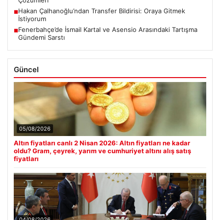
Hakan Çalhanoğlu’ndan Transfer Bildirisi: Oraya Gitmek
■
İstiyorum
Fenerbahçe’de İsmail Kartal ve Asensio Arasındaki Tartışma
■
Gündemi Sarstı
Güncel
05/08/2026
Altın fiyatları canlı 2 Nisan 2026: Altın fiyatları ne kadar
oldu? Gram, çeyrek, yarım ve cumhuriyet altını alış satış
fiyatları
04/08/2026