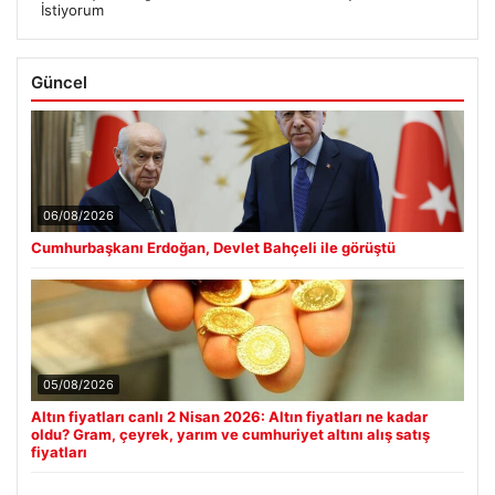
İstiyorum
Güncel
06/08/2026
Cumhurbaşkanı Erdoğan, Devlet Bahçeli ile görüştü
05/08/2026
Altın fiyatları canlı 2 Nisan 2026: Altın fiyatları ne kadar
oldu? Gram, çeyrek, yarım ve cumhuriyet altını alış satış
fiyatları