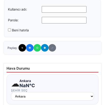
Kullanıcı adı:
Parola:
Beni hatırla
Paylaş:
Hava Durumu
☁
Ankara
NaN°C
ŞEHIR SEÇ