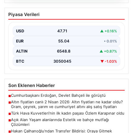
05.08.2026
Altın fiyatları canlı 2 Nisan 2026: Altın
Piyasa Verileri
fiyatları ne kadar oldu? Gram, çeyrek,
yarım ve cumhuriyet altını alış satış
fiyatları
USD
47.71
▲ +0.16%
EUR
55.04
• 0.01%
ALTIN
6548.8
▲ +0.87%
BTC
3050045
▼ -1.03%
Son Eklenen Haberler
Cumhurbaşkanı Erdoğan, Devlet Bahçeli ile görüştü
■
Altın fiyatları canlı 2 Nisan 2026: Altın fiyatları ne kadar oldu?
■
Gram, çeyrek, yarım ve cumhuriyet altını alış satış fiyatları
Türk Hava Kuvvetleri’nin ilk kadın paşası Özlem Karapınar oldu
■
Açık Alan Yaşam alanlarında Estetik ve bahçe mutfağı
■
Çözümleri
Hakan Çalhanoğlu’ndan Transfer Bildirisi: Oraya Gitmek
■