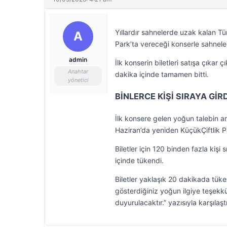
Yıllardır sahnelerde uzak kalan T
A
Park’ta vereceği konserle sahnele
admin
İlk konserin biletleri satışa çıkar 
Anahtar
dakika içinde tamamen bitti.
yönetici
BİNLERCE KİŞİ SIRAYA GİR
İlk konsere gelen yoğun talebin ar
Haziran’da yeniden KüçükÇiftlik P
Biletler için 120 binden fazla kişi 
içinde tükendi.
Biletler yaklaşık 20 dakikada tüke
gösterdiğiniz yoğun ilgiye teşekkür
duyurulacaktır.” yazısıyla karşılaştı