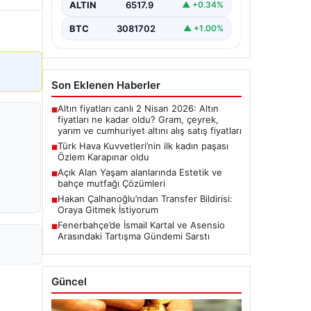
ALTIN
6517.9
▲ +0.34%
BTC
3081702
▲ +1.00%
Son Eklenen Haberler
Altın fiyatları canlı 2 Nisan 2026: Altın
■
fiyatları ne kadar oldu? Gram, çeyrek,
yarım ve cumhuriyet altını alış satış fiyatları
Türk Hava Kuvvetleri’nin ilk kadın paşası
■
Özlem Karapınar oldu
Açık Alan Yaşam alanlarında Estetik ve
■
bahçe mutfağı Çözümleri
Hakan Çalhanoğlu’ndan Transfer Bildirisi:
■
Oraya Gitmek İstiyorum
Fenerbahçe’de İsmail Kartal ve Asensio
■
Arasındaki Tartışma Gündemi Sarstı
Güncel