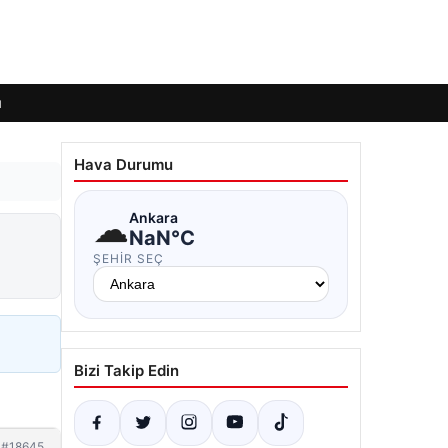
ı
Hava Durumu
☁
Ankara
NaN°C
ŞEHIR SEÇ
Bizi Takip Edin
#18645