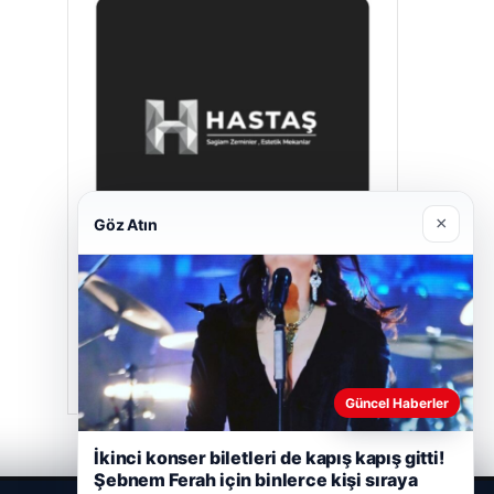
×
Göz Atın
Hastaş Beton
26/05/2026
Güncel Haberler
İkinci konser biletleri de kapış kapış gitti!
Şebnem Ferah için binlerce kişi sıraya