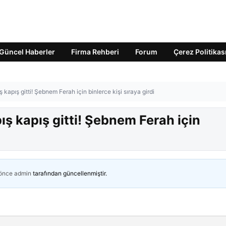
Güncel Haberler
Firma Rehberi
Forum
Çerez Politikas
ış kapış gitti! Şebnem Ferah için binlerce kişi sıraya girdi
pış kapış gitti! Şebnem Ferah için
 önce
admin
tarafından güncellenmiştir.