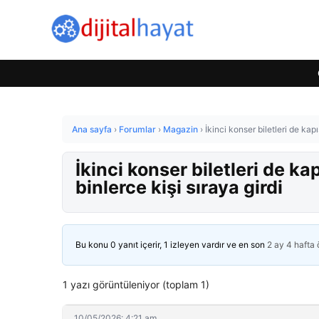
Ana sayfa
›
Forumlar
›
Magazin
›
İkinci konser biletleri de kap
İkinci konser biletleri de ka
binlerce kişi sıraya girdi
Bu konu 0 yanıt içerir, 1 izleyen vardır ve en son
2 ay 4 hafta
1 yazı görüntüleniyor (toplam 1)
10/05/2026: 4:21 am