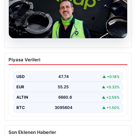
07.08.2026
Ahbap Derneği yönetimine kayyum
Piyasa Verileri
atandı. Fesih süreci başladı
USD
47.74
▲ +0.18%
EUR
55.25
▲ +0.32%
ALTIN
6660.6
▲ +2.59%
BTC
3095604
▲ +1.50%
Son Eklenen Haberler