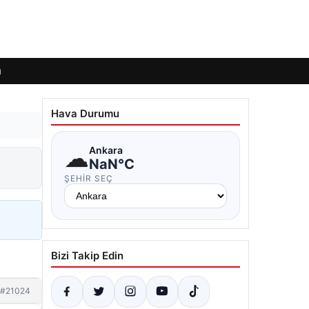
ı
Hava Durumu
☁
Ankara
NaN°C
ŞEHIR SEÇ
Bizi Takip Edin
#21024