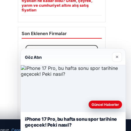
fiyatları ne kadar oldu? Gram, çeyrek,
yarım ve cumhuriyet altını alış satış
fiyatları
Son Eklenen Firmalar
×
Göz Atın
Güncel Haberler
iPhone 17 Pro, bu hafta sonu spor tarihine
geçecek! Peki nasıl?
Bulkoon Toptan Ayakkabı
ıyoruz.
Çerez Politikamız
Reddet
Kabul Et