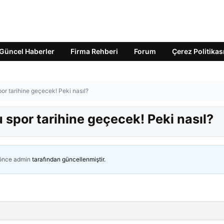
Güncel Haberler
Firma Rehberi
Forum
Çerez Politikas
or tarihine geçecek! Peki nasıl?
 spor tarihine geçecek! Peki nasıl?
 önce
admin
tarafından güncellenmiştir.