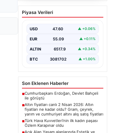
Açık Alan Yaşam
Piyasa Verileri
alanlarında Estetik ve
bahçe mutfağı Çözümleri
USD
47.60
▲ +0.06%
Günümüzde bahçe sosyal alanlar,
konutların en popüler köşelerinden
EUR
55.09
▲ +0.11%
parçası durumuna ulaşmıştır.
Bahçeyle bütünleşik zaman…
ALTIN
6517.9
▲ +0.34%
BTC
3081702
▲ +1.00%
Son Eklenen Haberler
Cumhurbaşkanı Erdoğan, Devlet Bahçeli
■
ile görüştü
Altın fiyatları canlı 2 Nisan 2026: Altın
■
fiyatları ne kadar oldu? Gram, çeyrek,
yarım ve cumhuriyet altını alış satış fiyatları
Türk Hava Kuvvetleri’nin ilk kadın paşası
■
Özlem Karapınar oldu
Açık Alan Yaşam alanlarında Estetik ve
■