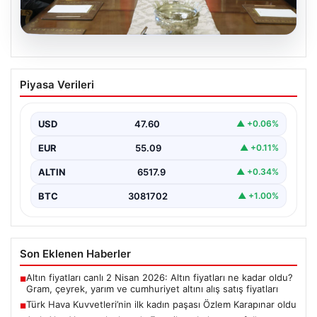
04.08.2026
Türk Hava Kuvvetleri’nin ilk kadın
Piyasa Verileri
paşası Özlem Karapınar oldu
{ "title": "Türk Hava Kuvvetleri'nde Tarihi Bir Adım:
Özlem Karapınar İlk Kadın Paşa Oldu",…
USD
47.60
▲ +0.06%
EUR
55.09
▲ +0.11%
ALTIN
6517.9
▲ +0.34%
BTC
3081702
▲ +1.00%
Son Eklenen Haberler
Altın fiyatları canlı 2 Nisan 2026: Altın fiyatları ne kadar oldu?
■
Gram, çeyrek, yarım ve cumhuriyet altını alış satış fiyatları
Türk Hava Kuvvetleri’nin ilk kadın paşası Özlem Karapınar oldu
■