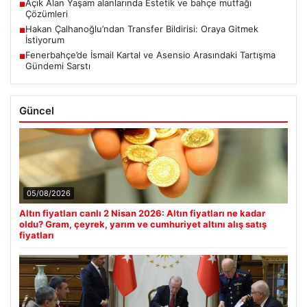
Açık Alan Yaşam alanlarında Estetik ve bahçe mutfağı
■
Çözümleri
Hakan Çalhanoğlu’ndan Transfer Bildirisi: Oraya Gitmek
■
İstiyorum
Fenerbahçe’de İsmail Kartal ve Asensio Arasındaki Tartışma
■
Gündemi Sarstı
Güncel
05/08/2026
Altın fiyatları canlı 2 Nisan 2026: Altın fiyatları ne kadar
oldu? Gram, çeyrek, yarım ve cumhuriyet altını alış satış
fiyatları