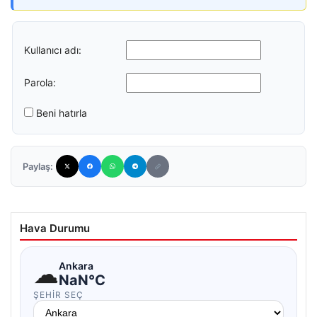
Kullanıcı adı:
Parola:
Beni hatırla
Paylaş:
Hava Durumu
☁
Ankara
NaN°C
ŞEHIR SEÇ