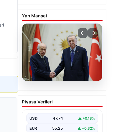
Yan Manşet
eri
06.08.2026
Cumhurbaşkanı Erdoğan,
Piyasa Verileri
Devlet Bahçeli ile görüştü
USD
47.74
▲ +0.18%
EUR
55.25
▲ +0.32%