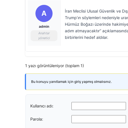
İran Meclisi Ulusal Güvenlik ve Dı
A
Trump’ın söylemleri nedeniyle ura
Hürmüz Boğazı üzerinde hakimiyet v
admin
adım atmayacaktır” açıklamasında bu
Anahtar
birbirlerini hedef aldılar.
yönetici
1 yazı görüntüleniyor (toplam 1)
Bu konuyu yanıtlamak için giriş yapmış olmalısınız.
Kullanıcı adı:
Parola: