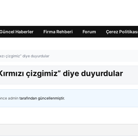
Güncel Haberler
Firma Rehberi
Forum
Çerez Politikas
mızı çizgimiz” diye duyurdular
Kırmızı çizgimiz” diye duyurdular
 önce
admin
tarafından güncellenmiştir.