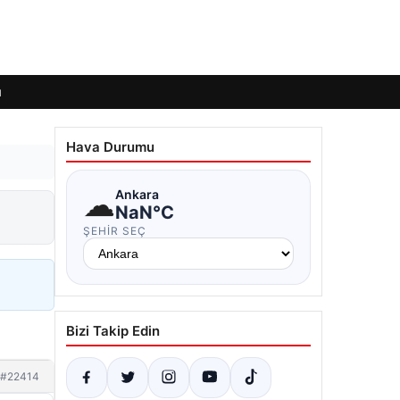
ı
Hava Durumu
☁
Ankara
NaN°C
ŞEHIR SEÇ
Bizi Takip Edin
#22414