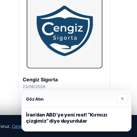
Cengiz Sigorta
23/06/2026
×
Göz Atın
İran’dan ABD’ye yeni rest! “Kırmızı
çizgimiz” diye duyurdular
ıyoruz.
Çerez Politikamız
Reddet
Kabul Et