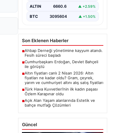
ALTIN
6660.6
▲ +2.59%
BTC
3095604
▲ +1.50%
Son Eklenen Haberler
Ahbap Derneği yönetimine kayyum atandı.
■
Fesih süreci başladı
Cumhurbaşkanı Erdoğan, Devlet Bahçeli
■
ile görüştü
Altın fiyatları canlı 2 Nisan 2026: Altın
■
fiyatları ne kadar oldu? Gram, çeyrek,
yarım ve cumhuriyet altını alış satış fiyatları
Türk Hava Kuvvetleri’nin ilk kadın paşası
■
Özlem Karapınar oldu
Açık Alan Yaşam alanlarında Estetik ve
■
bahçe mutfağı Çözümleri
Güncel