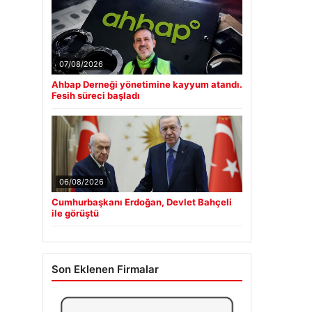
07/08/2026
Ahbap Derneği yönetimine kayyum atandı.
Fesih süreci başladı
06/08/2026
Cumhurbaşkanı Erdoğan, Devlet Bahçeli
ile görüştü
Son Eklenen Firmalar