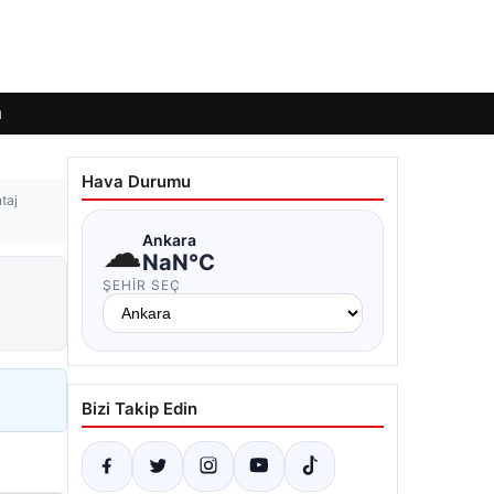
ı
Hava Durumu
taj
☁
Ankara
NaN°C
ŞEHIR SEÇ
Bizi Takip Edin