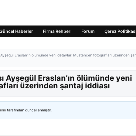
Güncel Haberler
Firma Rehberi
Forum
Çerez Politikas
ı Ayşegül Eraslan’ın ölümünde yeni detaylar! Müstehcen fotoğrafları üzerinden şan
sı Ayşegül Eraslan’ın ölümünde yeni
fları üzerinden şantaj iddiası
min
tarafından güncellenmiştir.