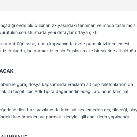
 yaşadığı evde ölü bulunan 27 yaşındaki fenomen ve moda tasarımcısı
 yürütülen soruşturmada yeni detaylar ortaya çıktı.
’nın yürüttüğü soruşturma kapsamında evde parmak izi incelemesi
k izi bulundu, bu parmak izlerinin Eraslan’ın aile bireylerine ait olduğu
LACAK
aberine göre; dosya kapsamında Eraslan’a ait cep telefonlarının da
k izi tespiti için Adli Tıp’ta değerlendirileceği, ardından kriminal
ğerlendirilen bazı yazıların da kriminal incelemeden geçirileceği, ola
ndeki kan örnekleri ve parmak izleriyle ilgili analizlerin yapılacağı