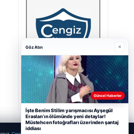
×
Göz Atın
Cengiz Sigorta
23/06/2026
Güncel Haberler
İşte Benim Stilim yarışmacısı Ayşegül
Eraslan’ın ölümünde yeni detaylar!
Müstehcen fotoğrafları üzerinden şantaj
iddiası
ıyoruz.
Çerez Politikamız
Reddet
Kabul Et