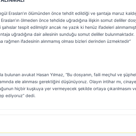
 ALINMALI”
gül Eraslan’ın ölümünden önce tehdit edildiği ve şantaja maruz kaldı
 Eraslan’ın ölmeden önce tehdide uğradığına ilişkin somut deliller do
 şahıslar tespit edilmiştir ancak ne yazık ki henüz ifadeleri alınmamıştı
antaja uğradığına dair ailesinin sunduğu somut deliller bulunmaktadır.
ına rağmen ifadesinin alınmamış olması bizleri derinden üzmektedir”
da bulunan avukat Hasan Yılmaz, “Bu dosyanın, faili meçhul ve şüphel
samında ele alınması gerektiğini düşünüyoruz. Olayın intihar mı, cinaye
uğunun hiçbir kuşkuya yer vermeyecek şekilde ortaya çıkarılmasını v
ep ediyoruz” dedi.