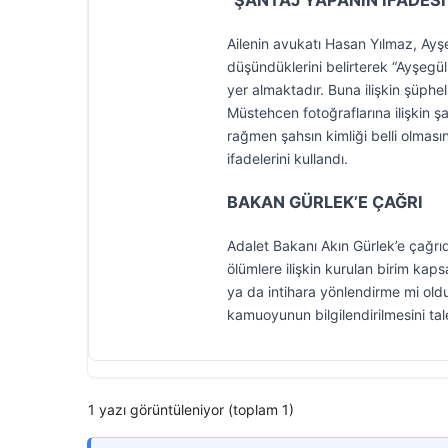
“ŞANTAJ YAPANIN İFADESİ
Ailenin avukatı Hasan Yılmaz, Ayşe
düşündüklerini belirterek “Ayşegül
yer almaktadır. Buna ilişkin şüpheli
Müstehcen fotoğraflarına ilişkin ş
rağmen şahsın kimliği belli olmas
ifadelerini kullandı.
BAKAN GÜRLEK’E ÇAĞRI
Adalet Bakanı Akın Gürlek’e çağrı
ölümlere ilişkin kurulan birim kap
ya da intihara yönlendirme mi old
kamuoyunun bilgilendirilmesini tal
1 yazı görüntüleniyor (toplam 1)