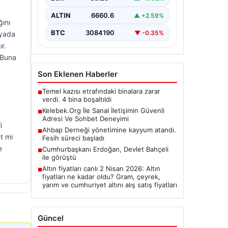
ALTIN
6660.6
▲ +2.59%
ğını
BTC
3084190
▼ -0.35%
syada
r.
 Buna
Son Eklenen Haberler
Temel kazısı etrafındaki binalara zarar
■
verdi. 4 bina boşaltıldı
Kelebek.Org İle Sanal İletişimin Güvenli
■
Adresi Ve Sohbet Deneyimi
i
Ahbap Derneği yönetimine kayyum atandı.
■
t mi
Fesih süreci başladı
e
Cumhurbaşkanı Erdoğan, Devlet Bahçeli
■
ile görüştü
Altın fiyatları canlı 2 Nisan 2026: Altın
■
fiyatları ne kadar oldu? Gram, çeyrek,
yarım ve cumhuriyet altını alış satış fiyatları
Güncel