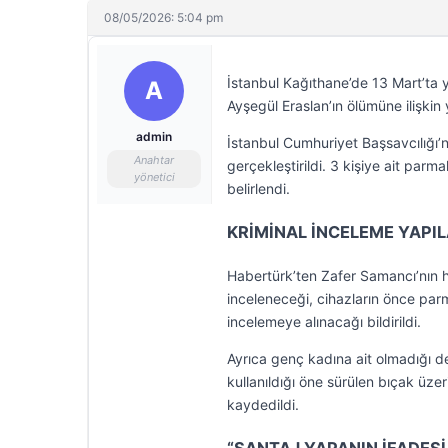
08/05/2026: 5:04 pm
İstanbul Kağıthane’de 13 Mart’ta
A
Ayşegül Eraslan’ın ölümüne ilişkin
admin
İstanbul Cumhuriyet Başsavcılığı
Anahtar
gerçekleştirildi. 3 kişiye ait parma
yönetici
belirlendi.
KRİMİNAL İNCELEME YAPI
Habertürk’ten Zafer Samancı’nın h
inceleneceği, cihazların önce parma
incelemeye alınacağı bildirildi.
Ayrıca genç kadına ait olmadığı de
kullanıldığı öne sürülen bıçak üzeri
kaydedildi.