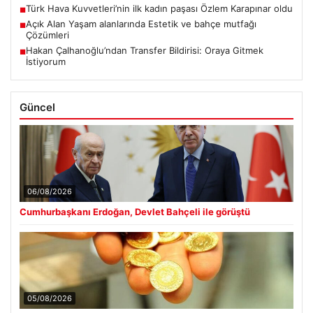
Türk Hava Kuvvetleri’nin ilk kadın paşası Özlem Karapınar oldu
■
Açık Alan Yaşam alanlarında Estetik ve bahçe mutfağı
■
Çözümleri
Hakan Çalhanoğlu’ndan Transfer Bildirisi: Oraya Gitmek
■
İstiyorum
Güncel
06/08/2026
Cumhurbaşkanı Erdoğan, Devlet Bahçeli ile görüştü
05/08/2026