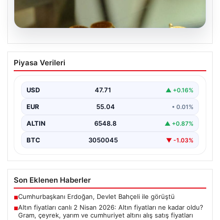
05.08.2026
Altın fiyatları canlı 2 Nisan 2026: Altın
Piyasa Verileri
fiyatları ne kadar oldu? Gram, çeyrek,
yarım ve cumhuriyet altını alış satış
fiyatları
USD
47.71
▲ +0.16%
EUR
55.04
• 0.01%
ALTIN
6548.8
▲ +0.87%
BTC
3050045
▼ -1.03%
Son Eklenen Haberler
Cumhurbaşkanı Erdoğan, Devlet Bahçeli ile görüştü
■
Altın fiyatları canlı 2 Nisan 2026: Altın fiyatları ne kadar oldu?
■
Gram, çeyrek, yarım ve cumhuriyet altını alış satış fiyatları