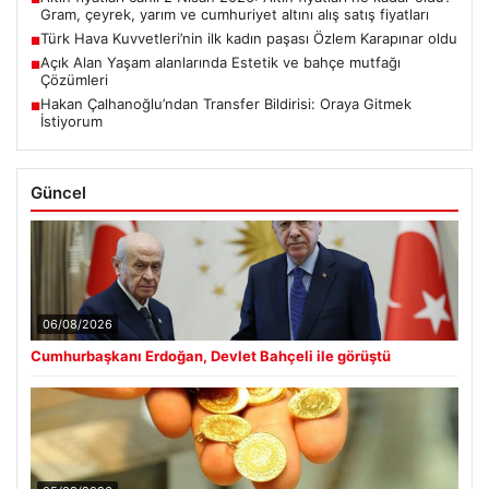
Gram, çeyrek, yarım ve cumhuriyet altını alış satış fiyatları
Türk Hava Kuvvetleri’nin ilk kadın paşası Özlem Karapınar oldu
■
Açık Alan Yaşam alanlarında Estetik ve bahçe mutfağı
■
Çözümleri
Hakan Çalhanoğlu’ndan Transfer Bildirisi: Oraya Gitmek
■
İstiyorum
Güncel
06/08/2026
Cumhurbaşkanı Erdoğan, Devlet Bahçeli ile görüştü