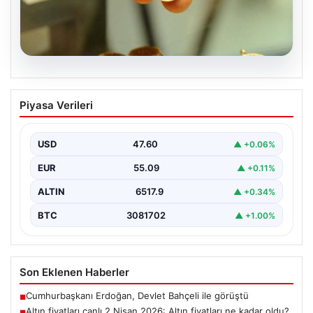
05.08.2026
Altın fiyatları canlı 2 Nisan 2026: Altın
Piyasa Verileri
fiyatları ne kadar oldu? Gram, çeyrek,
yarım ve cumhuriyet altını alış satış
fiyatları
USD
47.60
▲ +0.06%
EUR
55.09
▲ +0.11%
ALTIN
6517.9
▲ +0.34%
BTC
3081702
▲ +1.00%
Son Eklenen Haberler
Cumhurbaşkanı Erdoğan, Devlet Bahçeli ile görüştü
■
Altın fiyatları canlı 2 Nisan 2026: Altın fiyatları ne kadar oldu?
■