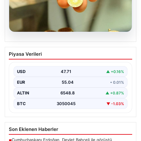
05.08.2026
Altın fiyatları canlı 2 Nisan 2026: Altın
Piyasa Verileri
fiyatları ne kadar oldu? Gram, çeyrek,
yarım ve cumhuriyet altını alış satış
fiyatları
USD
47.71
▲ +0.16%
EUR
55.04
• 0.01%
ALTIN
6548.8
▲ +0.87%
BTC
3050045
▼ -1.03%
Son Eklenen Haberler
Cumhurbaşkanı Erdoğan, Devlet Bahçeli ile görüştü
■