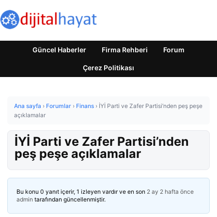
Güncel Haberler
Firma Rehberi
Forum
Çerez Politikası
Ana sayfa
›
Forumlar
›
Finans
›
İYİ Parti ve Zafer Partisi’nden peş peşe
açıklamalar
İYİ Parti ve Zafer Partisi’nden
peş peşe açıklamalar
Bu konu 0 yanıt içerir, 1 izleyen vardır ve en son
2 ay 2 hafta önce
admin
tarafından güncellenmiştir.