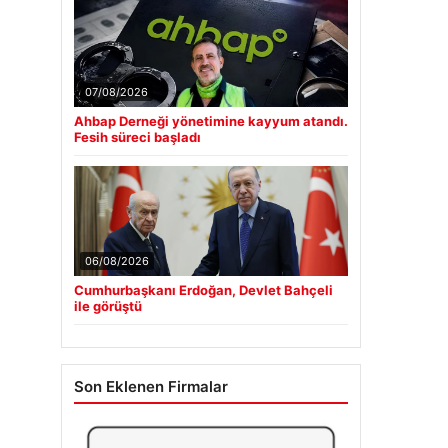
07/08/2026
Ahbap Derneği yönetimine kayyum atandı.
Fesih süreci başladı
06/08/2026
Cumhurbaşkanı Erdoğan, Devlet Bahçeli
ile görüştü
Son Eklenen Firmalar