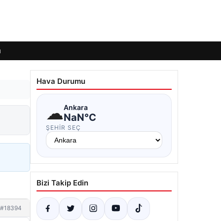
ı
Hava Durumu
☁
Ankara
NaN°C
ŞEHIR SEÇ
Bizi Takip Edin
#18394