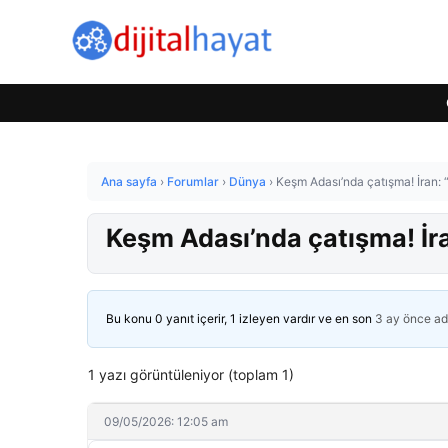
Ana sayfa
›
Forumlar
›
Dünya
›
Keşm Adası’nda çatışma! İran: 
Keşm Adası’nda çatışma! İr
Bu konu 0 yanıt içerir, 1 izleyen vardır ve en son
3 ay önce
ad
1 yazı görüntüleniyor (toplam 1)
09/05/2026: 12:05 am