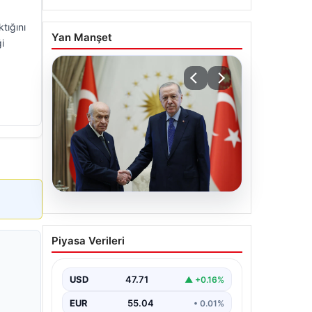
tığını
Yan Manşet
i
06.08.2026
Cumhurbaşkanı Erdoğan,
Piyasa Verileri
Devlet Bahçeli ile görüştü
USD
47.71
▲ +0.16%
EUR
55.04
• 0.01%