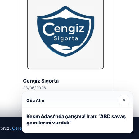
Cengiz Sigorta
23/06/2026
×
Göz Atın
Keşm Adası’nda çatışma! İran: “ABD savaş
gemilerini vurduk”
ıyoruz.
Çerez Politikamız
Reddet
Kabul Et