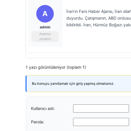
İran’ın Fars Haber Ajansı, İran sil
A
duyurdu. Çatışmanın, ABD ordusunu
bildirildi. İran, Hürmüz Boğazı yak
admin
Anahtar
yönetici
1 yazı görüntüleniyor (toplam 1)
Bu konuyu yanıtlamak için giriş yapmış olmalısınız.
Kullanıcı adı:
Parola: