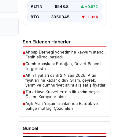
ALTIN
6548.8
▲ +0.87%
BTC
3050045
▼ -1.03%
Son Eklenen Haberler
Ahbap Derneği yönetimine kayyum atandı.
■
Fesih süreci başladı
Cumhurbaşkanı Erdoğan, Devlet Bahçeli
■
ile görüştü
Altın fiyatları canlı 2 Nisan 2026: Altın
■
fiyatları ne kadar oldu? Gram, çeyrek,
yarım ve cumhuriyet altını alış satış fiyatları
Türk Hava Kuvvetleri’nin ilk kadın paşası
■
Özlem Karapınar oldu
Açık Alan Yaşam alanlarında Estetik ve
■
bahçe mutfağı Çözümleri
Güncel