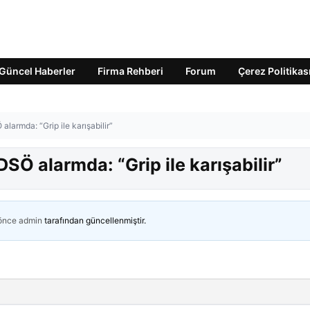
Güncel Haberler
Firma Rehberi
Forum
Çerez Politikas
alarmda: “Grip ile karışabilir”
DSÖ alarmda: “Grip ile karışabilir”
 önce
admin
tarafından güncellenmiştir.