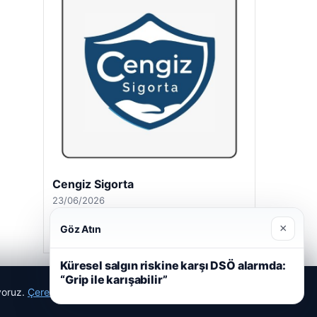
Hastaş Beton
26/05/2026
×
Göz Atın
Küresel salgın riskine karşı DSÖ alarmda:
“Grip ile karışabilir”
ıyoruz.
Çerez Politikamız
Reddet
Kabul Et