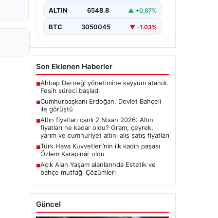
ALTIN
6548.8
▲ +0.87%
BTC
3050045
▼ -1.03%
Son Eklenen Haberler
Ahbap Derneği yönetimine kayyum atandı.
■
Fesih süreci başladı
Cumhurbaşkanı Erdoğan, Devlet Bahçeli
■
ile görüştü
Altın fiyatları canlı 2 Nisan 2026: Altın
■
fiyatları ne kadar oldu? Gram, çeyrek,
yarım ve cumhuriyet altını alış satış fiyatları
Türk Hava Kuvvetleri’nin ilk kadın paşası
■
Özlem Karapınar oldu
Açık Alan Yaşam alanlarında Estetik ve
■
bahçe mutfağı Çözümleri
Güncel