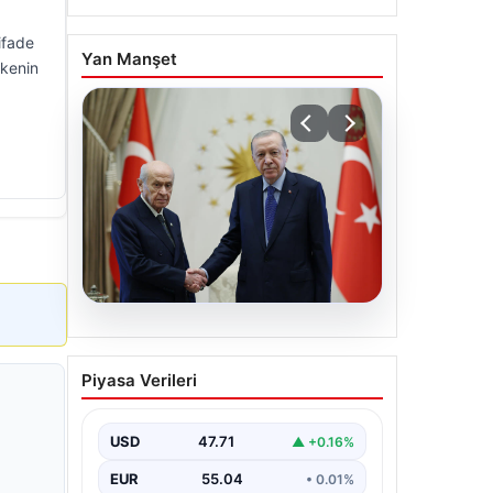
ifade
Yan Manşet
lkenin
06.08.2026
Cumhurbaşkanı Erdoğan,
Piyasa Verileri
Devlet Bahçeli ile görüştü
USD
47.71
▲ +0.16%
EUR
55.04
• 0.01%