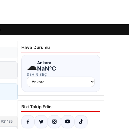
ı
Hava Durumu
☁
Ankara
NaN°C
ŞEHIR SEÇ
Bizi Takip Edin
#21185