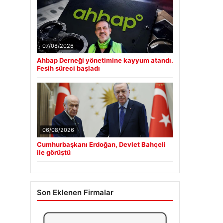
07/08/2026
Ahbap Derneği yönetimine kayyum atandı.
Fesih süreci başladı
06/08/2026
Cumhurbaşkanı Erdoğan, Devlet Bahçeli
ile görüştü
Son Eklenen Firmalar