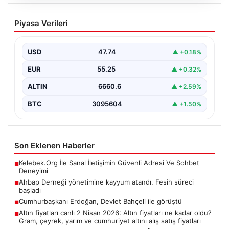
06.08.2026
Cumhurbaşkanı Erdoğan, Devlet
Piyasa Verileri
Bahçeli ile görüştü
USD
47.74
▲ +0.18%
EUR
55.25
▲ +0.32%
ALTIN
6660.6
▲ +2.59%
BTC
3095604
▲ +1.50%
Son Eklenen Haberler
Kelebek.Org İle Sanal İletişimin Güvenli Adresi Ve Sohbet
■
Deneyimi
Ahbap Derneği yönetimine kayyum atandı. Fesih süreci
■
başladı
Cumhurbaşkanı Erdoğan, Devlet Bahçeli ile görüştü
■
Altın fiyatları canlı 2 Nisan 2026: Altın fiyatları ne kadar oldu?
■
Gram, çeyrek, yarım ve cumhuriyet altını alış satış fiyatları