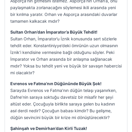
Asporça’nın gitmesini istemez. Asporça’nın Orhan’a, onu
paylaşmakta zorlanacağını söylemesi ikili arasında yeni
bir kırılma yaratır. Orhan ve Asporça arasındaki duvarlar
tamamen kalkacak mıdır?
Sultan Orhan’dan İmparator’a Büyük Tehdit!
Sultan Orhan, İmparator’u İznik konusunda sert sözlerle
tehdit eder. Konstantiniyye’deki ömrünün uzun olmasının
İznik’i kendisine vermesine bağlı olduğunu söyler. Peki
İmparator ve Orhan arasında bir anlaşma sağlanacak
mıdır? Yoksa bu tehdit yeni ve büyük bir savaşın habercisi
mi olacaktır?
Evrenos ve Fatma’nın Düğününde Büyük Şok!
Sarayda Evrenos ve Fatma’nın düğün telaşı yaşanırken,
Dafne’nin saraya soktuğu davetsiz bir misafir her şeyi
altüst eder. Çocuğuyla birlikte saraya gelen bu kadının
asıl derdi nedir? Çocuğun babası kimdir? Bu gelişme,
düğün sevincini büyük bir krize mi dönüştürecektir?
Şahinşah ve Demirhan’dan Kirli Tuzak!