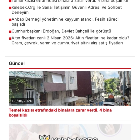
Temel kazısı etrafındaki binalara zarar verdi. 4 bina boşaltıldı
■
Kelebek.Org İle Sanal İletişimin Güvenli Adresi Ve Sohbet
■
Deneyimi
Ahbap Derneği yönetimine kayyum atandı. Fesih süreci
■
başladı
Cumhurbaşkanı Erdoğan, Devlet Bahçeli ile görüştü
■
Altın fiyatları canlı 2 Nisan 2026: Altın fiyatları ne kadar oldu?
■
Gram, çeyrek, yarım ve cumhuriyet altını alış satış fiyatları
Güncel
08/08/2026
Temel kazısı etrafındaki binalara zarar verdi. 4 bina
boşaltıldı