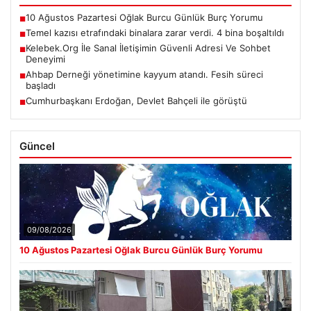
10 Ağustos Pazartesi Oğlak Burcu Günlük Burç Yorumu
■
Temel kazısı etrafındaki binalara zarar verdi. 4 bina boşaltıldı
■
Kelebek.Org İle Sanal İletişimin Güvenli Adresi Ve Sohbet
■
Deneyimi
Ahbap Derneği yönetimine kayyum atandı. Fesih süreci
■
başladı
Cumhurbaşkanı Erdoğan, Devlet Bahçeli ile görüştü
■
Güncel
09/08/2026
10 Ağustos Pazartesi Oğlak Burcu Günlük Burç Yorumu