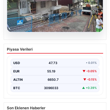
08.08.2026
Temel kazısı etrafındaki binalara zarar
Piyasa Verileri
verdi. 4 bina boşaltıldı
USD
47.73
• 0.01%
EUR
55.19
▼ -0.05%
ALTIN
6650.7
▼ -0.15%
BTC
3096033
▲ +0.39%
Son Eklenen Haberler