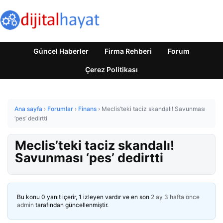
Güncel Haberler
Firma Rehberi
Forum
Çerez Politikası
Ana sayfa
›
Forumlar
›
Finans
›
Meclis’teki taciz skandalı! Savunması
‘pes’ dedirtti
Meclis’teki taciz skandalı!
Savunması ‘pes’ dedirtti
Bu konu 0 yanıt içerir, 1 izleyen vardır ve en son
2 ay 3 hafta önce
admin
tarafından güncellenmiştir.