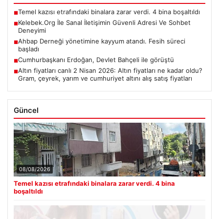
Temel kazısı etrafındaki binalara zarar verdi. 4 bina boşaltıldı
■
Kelebek.Org İle Sanal İletişimin Güvenli Adresi Ve Sohbet
■
Deneyimi
Ahbap Derneği yönetimine kayyum atandı. Fesih süreci
■
başladı
Cumhurbaşkanı Erdoğan, Devlet Bahçeli ile görüştü
■
Altın fiyatları canlı 2 Nisan 2026: Altın fiyatları ne kadar oldu?
■
Gram, çeyrek, yarım ve cumhuriyet altını alış satış fiyatları
Güncel
08/08/2026
Temel kazısı etrafındaki binalara zarar verdi. 4 bina
boşaltıldı