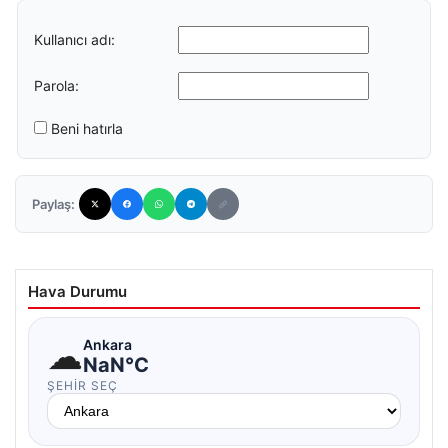
Kullanıcı adı:
Parola:
Beni hatırla
Paylaş:
Hava Durumu
☁
Ankara
NaN°C
ŞEHIR SEÇ