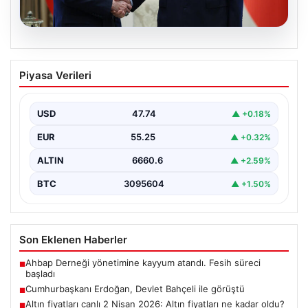
06.08.2026
Cumhurbaşkanı Erdoğan, Devlet
Piyasa Verileri
Bahçeli ile görüştü
USD
47.74
▲ +0.18%
EUR
55.25
▲ +0.32%
ALTIN
6660.6
▲ +2.59%
BTC
3095604
▲ +1.50%
Son Eklenen Haberler
Ahbap Derneği yönetimine kayyum atandı. Fesih süreci
■
başladı
Cumhurbaşkanı Erdoğan, Devlet Bahçeli ile görüştü
■
Altın fiyatları canlı 2 Nisan 2026: Altın fiyatları ne kadar oldu?
■