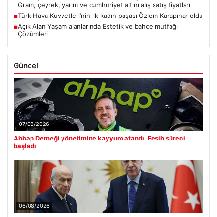
Gram, çeyrek, yarım ve cumhuriyet altını alış satış fiyatları
Türk Hava Kuvvetleri’nin ilk kadın paşası Özlem Karapınar oldu
■
Açık Alan Yaşam alanlarında Estetik ve bahçe mutfağı
■
Çözümleri
Güncel
07/08/2026
Ahbap Derneği yönetimine kayyum atandı. Fesih süreci
başladı
06/08/2026