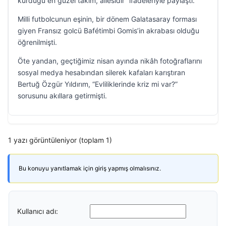
kurduğu en güzel takım, ailesidir” ifadeleriyle paylaştı.
Milli futbolcunun eşinin, bir dönem Galatasaray forması
giyen Fransız golcü Bafétimbi Gomis’in akrabası olduğu
öğrenilmişti.
Öte yandan, geçtiğimiz nisan ayında nikâh fotoğraflarını
sosyal medya hesabından silerek kafaları karıştıran
Bertuğ Özgür Yıldırım, “Evliliklerinde kriz mi var?”
sorusunu akıllara getirmişti.
1 yazı görüntüleniyor (toplam 1)
Bu konuyu yanıtlamak için giriş yapmış olmalısınız.
Kullanıcı adı: