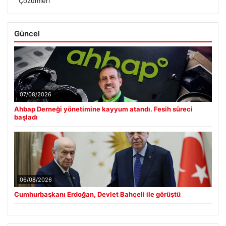
Çözümleri
Güncel
07/08/2026
Ahbap Derneği yönetimine kayyum atandı. Fesih süreci
başladı
06/08/2026
Cumhurbaşkanı Erdoğan, Devlet Bahçeli ile görüştü