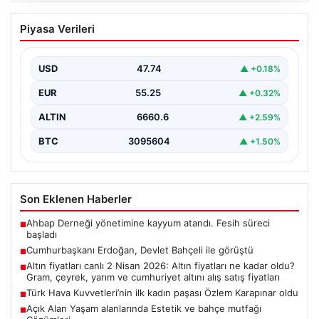
Cumhurbaşkanı Erdoğan, Devlet
Piyasa Verileri
Bahçeli ile görüştü
USD
47.74
▲ +0.18%
EUR
55.25
▲ +0.32%
ALTIN
6660.6
▲ +2.59%
BTC
3095604
▲ +1.50%
Son Eklenen Haberler
Ahbap Derneği yönetimine kayyum atandı. Fesih süreci
■
başladı
Cumhurbaşkanı Erdoğan, Devlet Bahçeli ile görüştü
■
Altın fiyatları canlı 2 Nisan 2026: Altın fiyatları ne kadar oldu?
■
Gram, çeyrek, yarım ve cumhuriyet altını alış satış fiyatları
Türk Hava Kuvvetleri’nin ilk kadın paşası Özlem Karapınar oldu
■
Açık Alan Yaşam alanlarında Estetik ve bahçe mutfağı
■