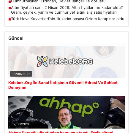
Cumhurbaşkanı Erdoğan, Devlet Bahçeli ile görüştü
■
Altın fiyatları canlı 2 Nisan 2026: Altın fiyatları ne kadar oldu?
■
Gram, çeyrek, yarım ve cumhuriyet altını alış satış fiyatları
Türk Hava Kuvvetleri’nin ilk kadın paşası Özlem Karapınar oldu
■
Güncel
08/08/2026
Kelebek.Org İle Sanal İletişimin Güvenli Adresi Ve Sohbet
Deneyimi
07/08/2026
Ahbap Derneği yönetimine kayyum atandı. Fesih süreci