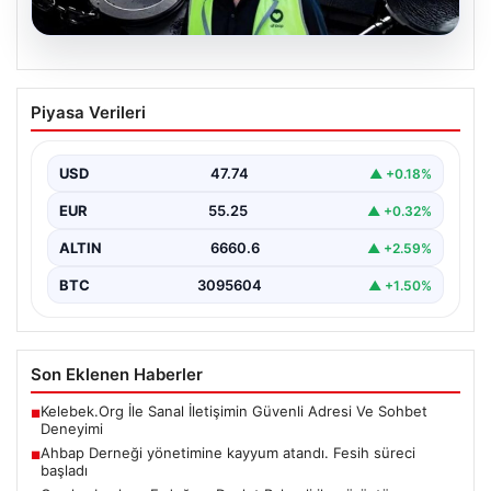
07.08.2026
Ahbap Derneği yönetimine kayyum
Piyasa Verileri
atandı. Fesih süreci başladı
USD
47.74
▲ +0.18%
EUR
55.25
▲ +0.32%
ALTIN
6660.6
▲ +2.59%
BTC
3095604
▲ +1.50%
Son Eklenen Haberler
Kelebek.Org İle Sanal İletişimin Güvenli Adresi Ve Sohbet
■
Deneyimi
Ahbap Derneği yönetimine kayyum atandı. Fesih süreci
■
başladı