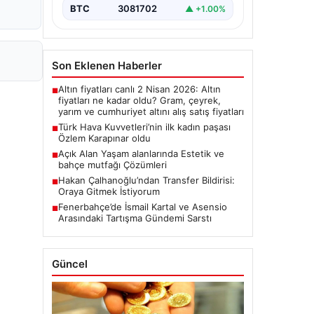
BTC
3081702
▲ +1.00%
Son Eklenen Haberler
Altın fiyatları canlı 2 Nisan 2026: Altın
■
fiyatları ne kadar oldu? Gram, çeyrek,
yarım ve cumhuriyet altını alış satış fiyatları
Türk Hava Kuvvetleri’nin ilk kadın paşası
■
Özlem Karapınar oldu
Açık Alan Yaşam alanlarında Estetik ve
■
bahçe mutfağı Çözümleri
Hakan Çalhanoğlu’ndan Transfer Bildirisi:
■
Oraya Gitmek İstiyorum
Fenerbahçe’de İsmail Kartal ve Asensio
■
Arasındaki Tartışma Gündemi Sarstı
Güncel