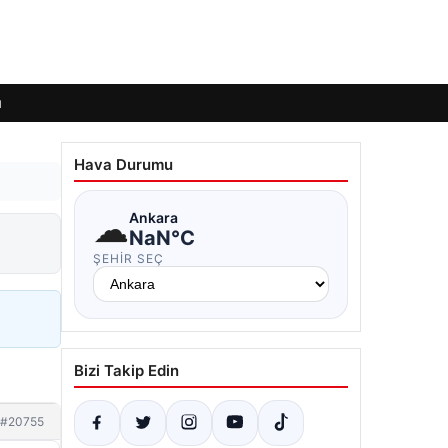
ı
Hava Durumu
☁
Ankara
NaN°C
ŞEHIR SEÇ
Bizi Takip Edin
#20755