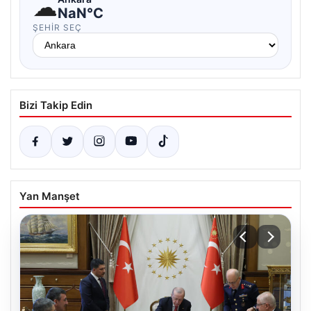
☁
NaN°C
ŞEHIR SEÇ
Bizi Takip Edin
Yan Manşet