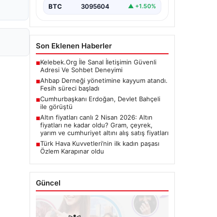
BTC
3095604
▲ +1.50%
Son Eklenen Haberler
Kelebek.Org İle Sanal İletişimin Güvenli
■
Adresi Ve Sohbet Deneyimi
Ahbap Derneği yönetimine kayyum atandı.
■
Fesih süreci başladı
Cumhurbaşkanı Erdoğan, Devlet Bahçeli
■
ile görüştü
Altın fiyatları canlı 2 Nisan 2026: Altın
■
fiyatları ne kadar oldu? Gram, çeyrek,
yarım ve cumhuriyet altını alış satış fiyatları
Türk Hava Kuvvetleri’nin ilk kadın paşası
■
Özlem Karapınar oldu
Güncel