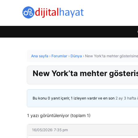
Ana sayfa
›
Forumlar
›
Dünya
›
New York’ta mehter gösterisine
New York’ta mehter gösteris
Bu konu 0 yanıt içerir, 1 izleyen vardır ve en son
2 ay 3 hafta
1 yazı görüntüleniyor (toplam 1)
16/05/2026: 7:35 pm