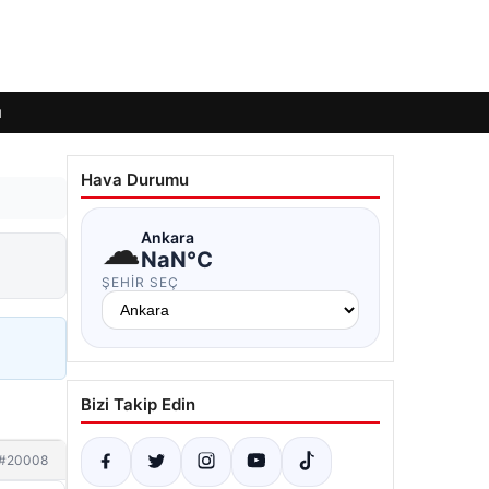
ı
Hava Durumu
☁
Ankara
NaN°C
ŞEHIR SEÇ
Bizi Takip Edin
#20008