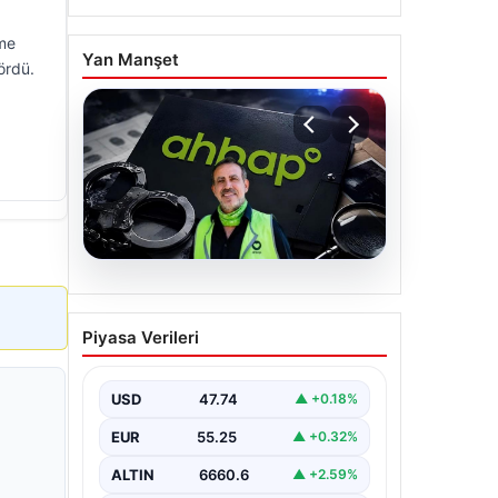
kme
Yan Manşet
gördü.
07.08.2026
Ahbap Derneği
Piyasa Verileri
yönetimine kayyum
atandı. Fesih süreci
başladı
USD
47.74
▲ +0.18%
EUR
55.25
▲ +0.32%
ALTIN
6660.6
▲ +2.59%