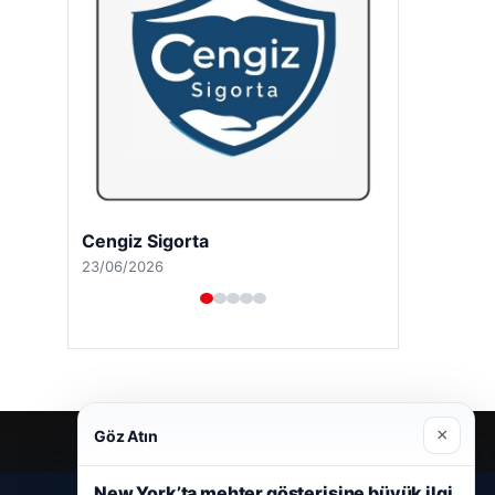
Hastaş Beton
26/05/2026
×
Göz Atın
New York’ta mehter gösterisine büyük ilgi