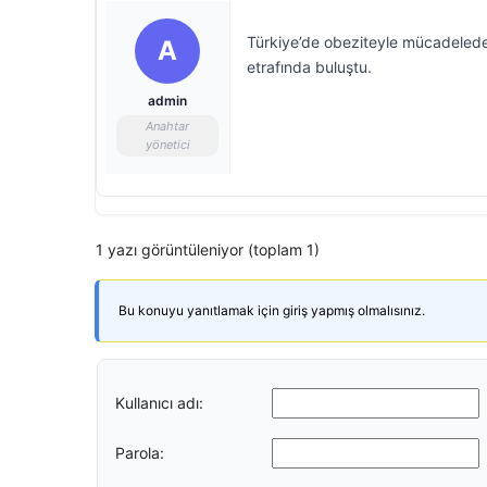
Türkiye’de obeziteyle mücadelede 
A
etrafında buluştu.
admin
Anahtar
yönetici
1 yazı görüntüleniyor (toplam 1)
Bu konuyu yanıtlamak için giriş yapmış olmalısınız.
Kullanıcı adı:
Parola: