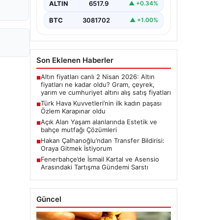
ALTIN
6517.9
▲ +0.34%
BTC
3081702
▲ +1.00%
Son Eklenen Haberler
Altın fiyatları canlı 2 Nisan 2026: Altın
■
fiyatları ne kadar oldu? Gram, çeyrek,
yarım ve cumhuriyet altını alış satış fiyatları
Türk Hava Kuvvetleri’nin ilk kadın paşası
■
Özlem Karapınar oldu
Açık Alan Yaşam alanlarında Estetik ve
■
bahçe mutfağı Çözümleri
Hakan Çalhanoğlu’ndan Transfer Bildirisi:
■
Oraya Gitmek İstiyorum
Fenerbahçe’de İsmail Kartal ve Asensio
■
Arasındaki Tartışma Gündemi Sarstı
Güncel