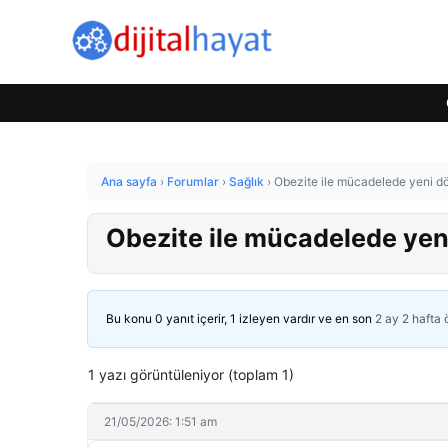
Ana sayfa
›
Forumlar
›
Sağlık
›
Obezite ile mücadelede yeni d
Obezite ile mücadelede yen
Bu konu 0 yanıt içerir, 1 izleyen vardır ve en son
2 ay 2 hafta
1 yazı görüntüleniyor (toplam 1)
21/05/2026: 1:51 am