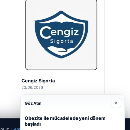
Cengiz Sigorta
23/06/2026
×
Göz Atın
Obezite ile mücadelede yeni dönem
başladı
ıyoruz.
Çerez Politikamız
Reddet
Kabul Et