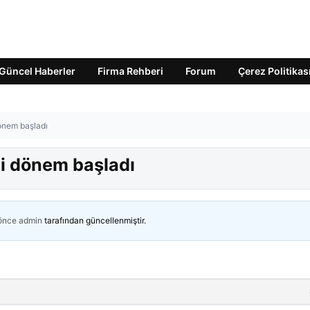
Güncel Haberler
Firma Rehberi
Forum
Çerez Politikas
önem başladı
i dönem başladı
 önce
admin
tarafından güncellenmiştir.