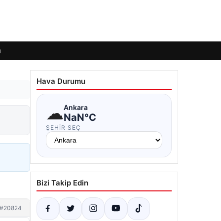
ı
Hava Durumu
☁
Ankara
NaN°C
ŞEHIR SEÇ
Bizi Takip Edin
#20824