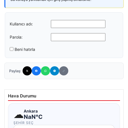
Kullanıcı adı:
Parola:
Beni hatırla
Paylaş:
Hava Durumu
☁
Ankara
NaN°C
ŞEHIR SEÇ