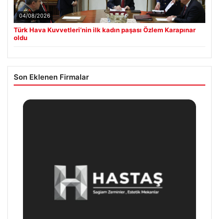
05/08/2026
Altın fiyatları canlı 2 Nisan 2026: Altın fiyatları ne kadar
oldu? Gram, çeyrek, yarım ve cumhuriyet altını alış satış
fiyatları
04/08/2026
Türk Hava Kuvvetleri’nin ilk kadın paşası Özlem Karapınar
oldu
Son Eklenen Firmalar