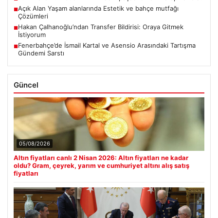
EUR
55.09
▲ +0.11%
ALTIN
6517.9
▲ +0.34%
BTC
3081702
▲ +1.00%
Son Eklenen Haberler
Altın fiyatları canlı 2 Nisan 2026: Altın fiyatları ne kadar oldu?
■
Gram, çeyrek, yarım ve cumhuriyet altını alış satış fiyatları
Türk Hava Kuvvetleri’nin ilk kadın paşası Özlem Karapınar oldu
■
Açık Alan Yaşam alanlarında Estetik ve bahçe mutfağı
■
Çözümleri
Hakan Çalhanoğlu’ndan Transfer Bildirisi: Oraya Gitmek
■
İstiyorum
Fenerbahçe’de İsmail Kartal ve Asensio Arasındaki Tartışma
■
Gündemi Sarstı
Güncel