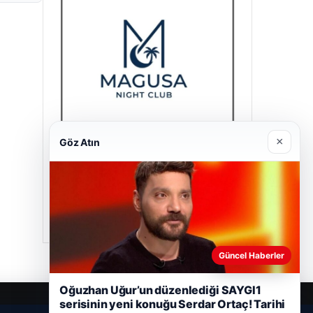
×
Göz Atın
Magusa Night Club
01/05/2026
Güncel Haberler
Oğuzhan Uğur’un düzenlediği SAYGI1
serisinin yeni konuğu Serdar Ortaç! Tarihi