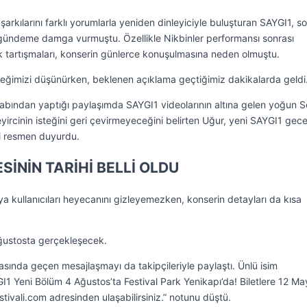
şarkılarını farklı yorumlarla yeniden dinleyiciyle buluşturan SAYGI1, s
gündeme damga vurmuştu. Özellikle Nikbinler performansı sonrası
tartışmaları, konserin günlerce konuşulmasına neden olmuştu.
ceğimizi düşünürken, beklenen açıklama geçtiğimiz dakikalarda geldi
ından yaptığı paylaşımda SAYGI1 videolarının altına gelen yoğun S
yircinin isteğini geri çevirmeyeceğini belirten Uğur, yeni SAYGI1 gece
i resmen duyurdu.
İNİN TARİHİ BELLİ OLDU
 kullanıcıları heyecanını gizleyemezken, konserin detayları da kısa
ğustosta gerçekleşecek.
sında geçen mesajlaşmayı da takipçileriyle paylaştı. Ünlü isim
I1 Yeni Bölüm 4 Ağustos’ta Festival Park Yenikapı’da! Biletlere 12 Ma
stivali.com adresinden ulaşabilirsiniz.” notunu düştü.