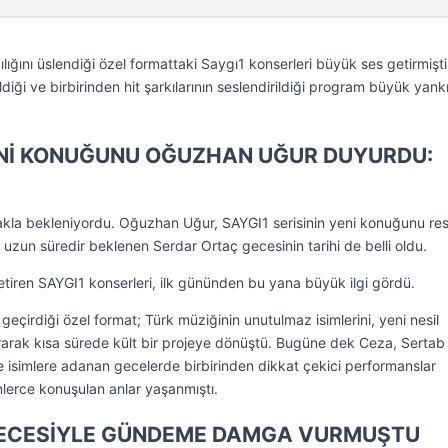
ğını üslendiği özel formattaki Saygı1 konserleri büyük ses getirmişti
diği ve birbirinden hit şarkılarının seslendirildiği program büyük yank
YENİ KONUĞUNU OĞUZHAN UĞUR DUYURDU:
akla bekleniyordu. Oğuzhan Uğur, SAYGI1 serisinin yeni konuğunu r
uzun süredir beklenen Serdar Ortaç gecesinin tarihi de belli oldu.
etiren SAYGI1 konserleri, ilk gününden bu yana büyük ilgi gördü.
çirdiği özel format; Türk müziğinin unutulmaz isimlerini, yeni nesil
rarak kısa sürede kült bir projeye dönüştü. Bugüne dek Ceza, Sertab
e isimlere adanan gecelerde birbirinden dikkat çekici performanslar
erce konuşulan anlar yaşanmıştı.
ECESİYLE GÜNDEME DAMGA VURMUŞTU