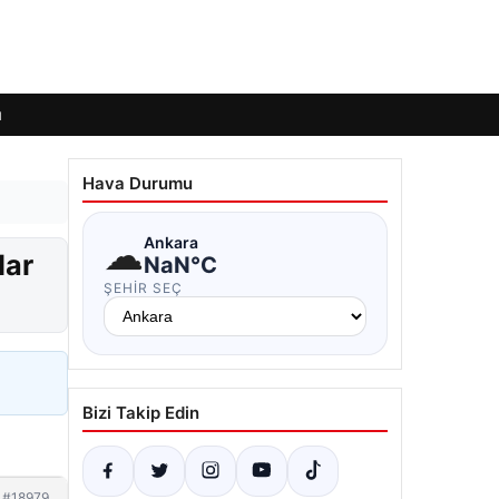
ı
Hava Durumu
☁
Ankara
dar
NaN°C
ŞEHIR SEÇ
Bizi Takip Edin
#18979