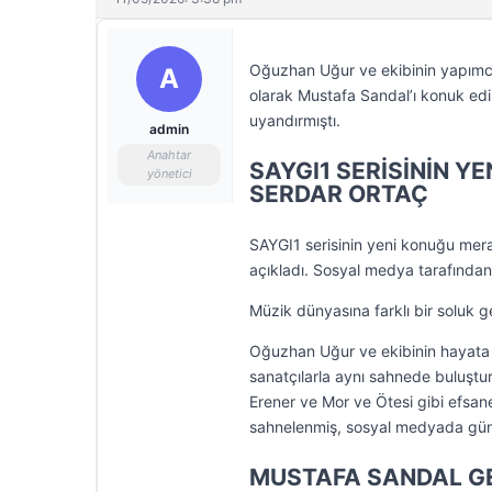
Oğuzhan Uğur ve ekibinin yapımcılı
A
olarak Mustafa Sandal’ı konuk edil
uyandırmıştı.
admin
Anahtar
SAYGI1 SERİSİNİN 
yönetici
SERDAR ORTAÇ
SAYGI1 serisinin yeni konuğu mer
açıkladı. Sosyal medya tarafından 
Müzik dünyasına farklı bir soluk g
Oğuzhan Uğur ve ekibinin hayata ge
sanatçılarla aynı sahnede buluştu
Erener ve Mor ve Ötesi gibi efsan
sahnelenmiş, sosyal medyada günl
MUSTAFA SANDAL G