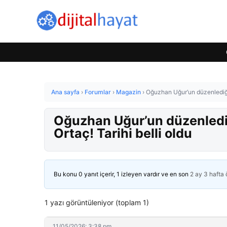
Ana sayfa
›
Forumlar
›
Magazin
›
Oğuzhan Uğur’un düzenlediği 
Oğuzhan Uğur’un düzenlediğ
Ortaç! Tarihi belli oldu
Bu konu 0 yanıt içerir, 1 izleyen vardır ve en son
2 ay 3 hafta
1 yazı görüntüleniyor (toplam 1)
11/05/2026: 3:38 pm