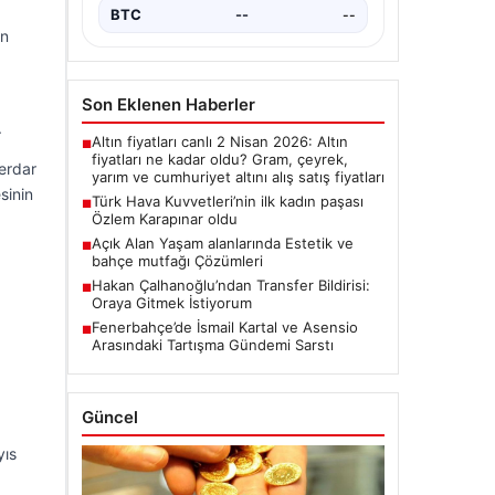
BTC
--
--
on
Son Eklenen Haberler
.
Altın fiyatları canlı 2 Nisan 2026: Altın
■
fiyatları ne kadar oldu? Gram, çeyrek,
erdar
yarım ve cumhuriyet altını alış satış fiyatları
sinin
Türk Hava Kuvvetleri’nin ilk kadın paşası
■
Özlem Karapınar oldu
Açık Alan Yaşam alanlarında Estetik ve
■
bahçe mutfağı Çözümleri
Hakan Çalhanoğlu’ndan Transfer Bildirisi:
■
Oraya Gitmek İstiyorum
Fenerbahçe’de İsmail Kartal ve Asensio
■
Arasındaki Tartışma Gündemi Sarstı
Güncel
yıs