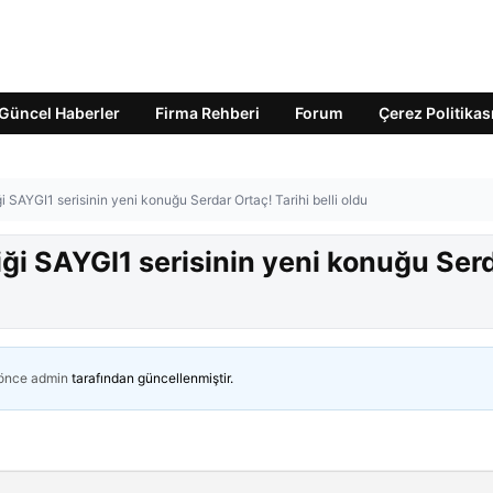
Güncel Haberler
Firma Rehberi
Forum
Çerez Politikas
SAYGI1 serisinin yeni konuğu Serdar Ortaç! Tarihi belli oldu
i SAYGI1 serisinin yeni konuğu Ser
 önce
admin
tarafından güncellenmiştir.