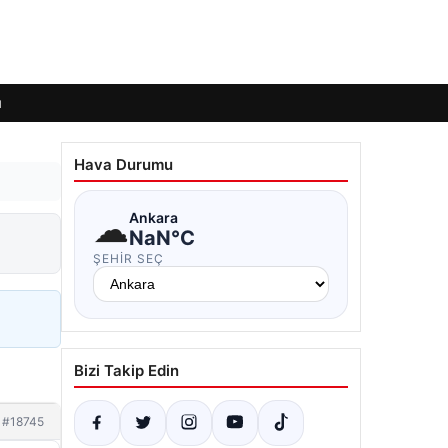
ı
Hava Durumu
☁
Ankara
NaN°C
ŞEHIR SEÇ
Bizi Takip Edin
#18745