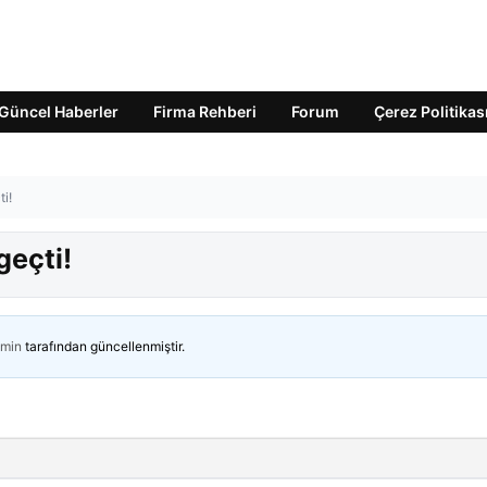
Güncel Haberler
Firma Rehberi
Forum
Çerez Politikas
i!
geçti!
min
tarafından güncellenmiştir.