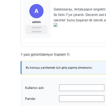
Galatasaray, Antalyaspor engelini
A
ile farkı 7’ye çıkardı. Gecenin as
takımla” bunu başaran ilk teknik a
admin
Anahtar
yönetici
1 yazı görüntüleniyor (toplam 1)
Bu konuyu yanıtlamak için giriş yapmış olmalısınız.
Kullanıcı adı:
Parola: