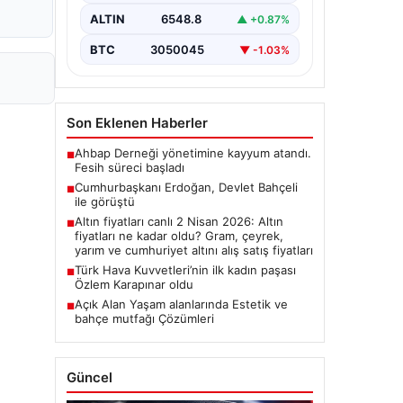
ALTIN
6548.8
▲ +0.87%
BTC
3050045
▼ -1.03%
Son Eklenen Haberler
Ahbap Derneği yönetimine kayyum atandı.
■
Fesih süreci başladı
Cumhurbaşkanı Erdoğan, Devlet Bahçeli
■
ile görüştü
Altın fiyatları canlı 2 Nisan 2026: Altın
■
fiyatları ne kadar oldu? Gram, çeyrek,
yarım ve cumhuriyet altını alış satış fiyatları
Türk Hava Kuvvetleri’nin ilk kadın paşası
■
Özlem Karapınar oldu
Açık Alan Yaşam alanlarında Estetik ve
■
bahçe mutfağı Çözümleri
Güncel