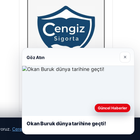
×
Göz Atın
Cengiz Sigorta
23/06/2026
Güncel Haberler
Okan Buruk dünya tarihine geçti!
ıyoruz.
Çerez Politikamız
Reddet
Kabul Et