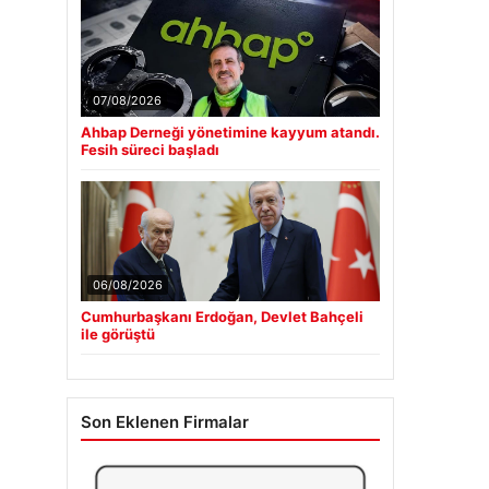
07/08/2026
Ahbap Derneği yönetimine kayyum atandı.
Fesih süreci başladı
06/08/2026
Cumhurbaşkanı Erdoğan, Devlet Bahçeli
ile görüştü
Son Eklenen Firmalar