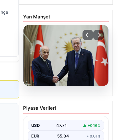
ahçe
Yan Manşet
06.08.2026
Cumhurbaşkanı Erdoğan,
Piyasa Verileri
Devlet Bahçeli ile görüştü
USD
47.71
▲ +0.16%
EUR
55.04
• 0.01%