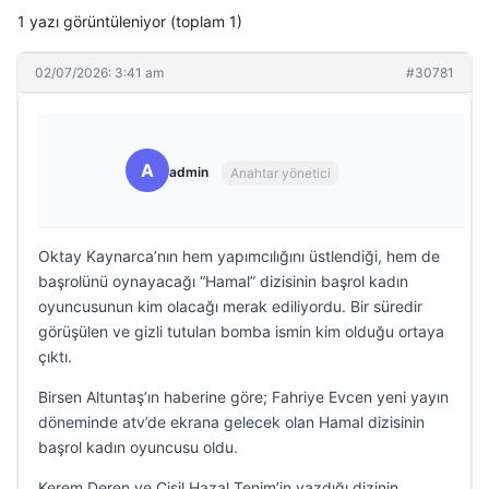
1 yazı görüntüleniyor (toplam 1)
02/07/2026: 3:41 am
#30781
A
admin
Anahtar yönetici
Oktay Kaynarca’nın hem yapımcılığını üstlendiği, hem de
başrolünü oynayacağı “Hamal” dizisinin başrol kadın
oyuncusunun kim olacağı merak ediliyordu. Bir süredir
görüşülen ve gizli tutulan bomba ismin kim olduğu ortaya
çıktı.
Birsen Altuntaş’ın haberine göre; Fahriye Evcen yeni yayın
döneminde atv’de ekrana gelecek olan Hamal dizisinin
başrol kadın oyuncusu oldu.
Kerem Deren ve Çisil Hazal Tenim’in yazdığı dizinin