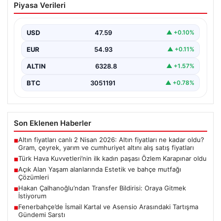
Piyasa Verileri
paşası Özlem Karapınar oldu
{ "title": "Türk Hava Kuvvetleri'nde Tarihi Bir Adım:
Özlem Karapınar İlk Kadın Paşa Oldu",…
USD
47.59
▲ +0.10%
EUR
54.93
▲ +0.11%
ALTIN
6328.8
▲ +1.57%
BTC
3051191
▲ +0.78%
Son Eklenen Haberler
Altın fiyatları canlı 2 Nisan 2026: Altın fiyatları ne kadar oldu?
■
Gram, çeyrek, yarım ve cumhuriyet altını alış satış fiyatları
Türk Hava Kuvvetleri’nin ilk kadın paşası Özlem Karapınar oldu
■
Açık Alan Yaşam alanlarında Estetik ve bahçe mutfağı
■
Çözümleri
Hakan Çalhanoğlu’ndan Transfer Bildirisi: Oraya Gitmek
■
İstiyorum
Fenerbahçe’de İsmail Kartal ve Asensio Arasındaki Tartışma
■
Gündemi Sarstı