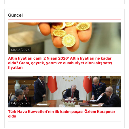
Güncel
05/08/2026
Altın fiyatları canlı 2 Nisan 2026: Altın fiyatları ne kadar
oldu? Gram, çeyrek, yarım ve cumhuriyet altını alış satış
fiyatları
04/08/2026
Türk Hava Kuvvetleri’nin ilk kadın paşası Özlem Karapınar
oldu