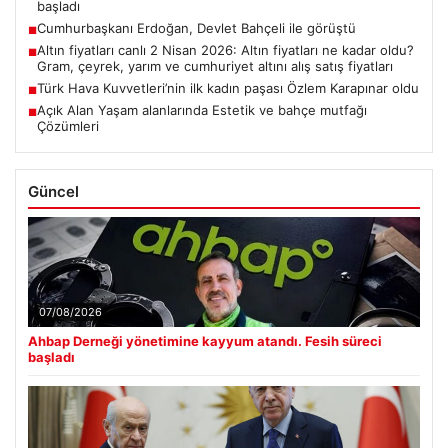
başladı
Cumhurbaşkanı Erdoğan, Devlet Bahçeli ile görüştü
■
Altın fiyatları canlı 2 Nisan 2026: Altın fiyatları ne kadar oldu?
■
Gram, çeyrek, yarım ve cumhuriyet altını alış satış fiyatları
Türk Hava Kuvvetleri’nin ilk kadın paşası Özlem Karapınar oldu
■
Açık Alan Yaşam alanlarında Estetik ve bahçe mutfağı
■
Çözümleri
Güncel
07/08/2026
Ahbap Derneği yönetimine kayyum atandı. Fesih süreci
başladı