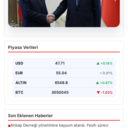
06.08.2026
Cumhurbaşkanı Erdoğan, Devlet
Piyasa Verileri
Bahçeli ile görüştü
USD
47.71
▲ +0.16%
EUR
55.04
• 0.01%
ALTIN
6548.8
▲ +0.87%
BTC
3050045
▼ -1.03%
Son Eklenen Haberler
Ahbap Derneği yönetimine kayyum atandı. Fesih süreci
■