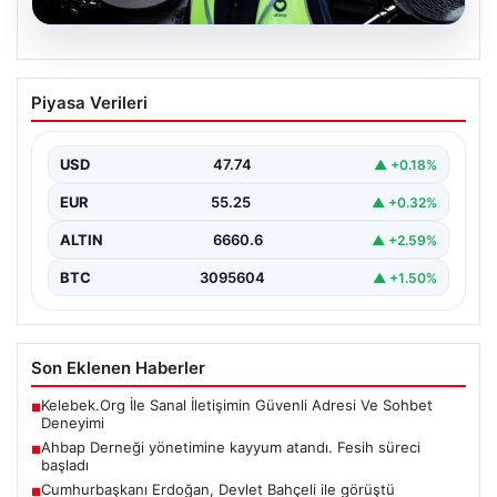
07.08.2026
Ahbap Derneği yönetimine kayyum
Piyasa Verileri
atandı. Fesih süreci başladı
USD
47.74
▲ +0.18%
EUR
55.25
▲ +0.32%
ALTIN
6660.6
▲ +2.59%
BTC
3095604
▲ +1.50%
Son Eklenen Haberler
Kelebek.Org İle Sanal İletişimin Güvenli Adresi Ve Sohbet
■
Deneyimi
Ahbap Derneği yönetimine kayyum atandı. Fesih süreci
■
başladı
Cumhurbaşkanı Erdoğan, Devlet Bahçeli ile görüştü
■