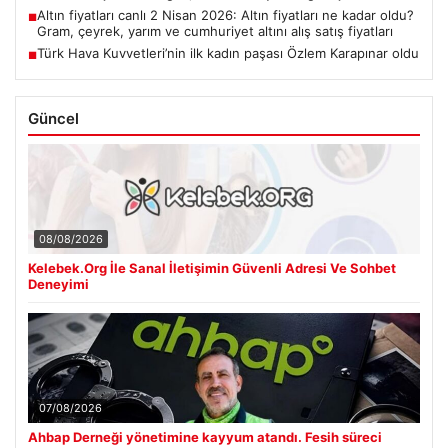
Altın fiyatları canlı 2 Nisan 2026: Altın fiyatları ne kadar oldu?
■
Gram, çeyrek, yarım ve cumhuriyet altını alış satış fiyatları
Türk Hava Kuvvetleri’nin ilk kadın paşası Özlem Karapınar oldu
■
Güncel
08/08/2026
Kelebek.Org İle Sanal İletişimin Güvenli Adresi Ve Sohbet
Deneyimi
07/08/2026
Ahbap Derneği yönetimine kayyum atandı. Fesih süreci