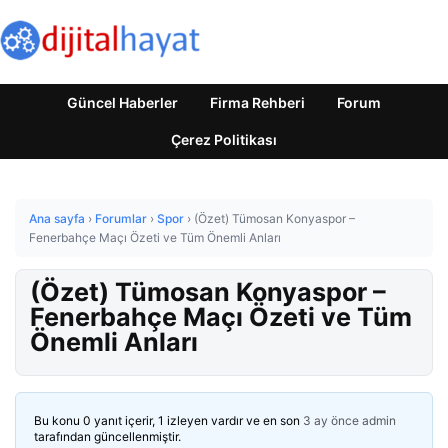
Güncel Haberler
Firma Rehberi
Forum
Çerez Politikası
Ana sayfa
›
Forumlar
›
Spor
›
(Özet) Tümosan Konyaspor –
Fenerbahçe Maçı Özeti ve Tüm Önemli Anları
(Özet) Tümosan Konyaspor –
Fenerbahçe Maçı Özeti ve Tüm
Önemli Anları
Bu konu 0 yanıt içerir, 1 izleyen vardır ve en son
3 ay önce
admin
tarafından güncellenmiştir.