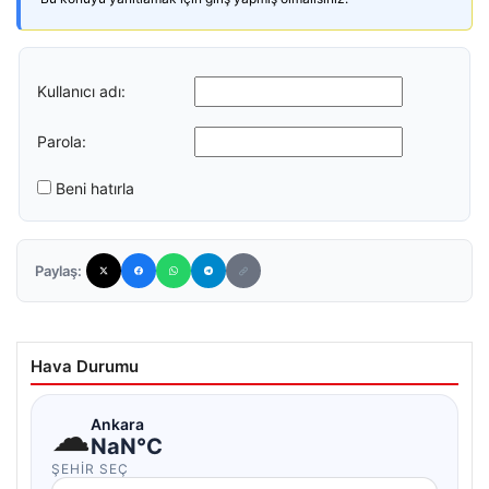
Kullanıcı adı:
Parola:
Beni hatırla
Paylaş:
Hava Durumu
☁
Ankara
NaN°C
ŞEHIR SEÇ