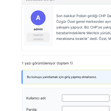
Son dakika! Polisin girdiği CHP G
A
Özgür Özel genel merkezden ayrıld
yakışanı yapıyor. Biz CHP’ye yakı
admin
beraberindekilerle Meclis’e yürü
Anahtar
meraklısına bıraktık” dedi. Özel, 
yönetici
1 yazı görüntüleniyor (toplam 1)
Bu konuyu yanıtlamak için giriş yapmış olmalısınız.
Kullanıcı adı:
Parola: