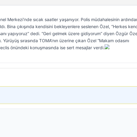
enel Merkezi’nde sıcak saatler yaşanıyor. Polis müdahalesinin ardında
ı. Bina çıkışında kendisini bekleyenlere seslenen Özel, “Herkes kend
şanı yapıyoruz” dedi. “Geri gelmek üzere gidiyorum” diyen Özgür Öze
dü. Yürüyüş sırasında TOMA’nın üzerine çıkan Özel “Makam odasını
Meclis önündeki konuşmasında ise sert mesajlar verdi.