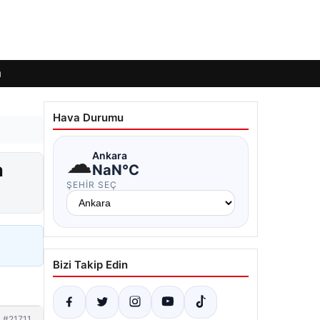
ı
Hava Durumu
☁
Ankara
a
NaN°C
ŞEHIR SEÇ
Bizi Takip Edin
#21711