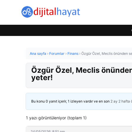
Ana sayfa
›
Forumlar
›
Finans
›
Özgür Özel, Meclis önünden ses
Özgür Özel, Meclis önünden
yeter!
Bu konu 0 yanıt içerir, 1 izleyen vardır ve en son
2 ay 2 hafta
1 yazı görüntüleniyor (toplam 1)
24/05/2026: 8:51 pm