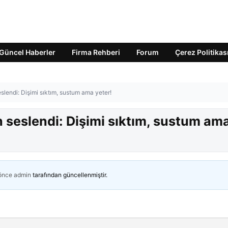
Güncel Haberler
Firma Rehberi
Forum
Çerez Politikas
lendi: Dişimi sıktım, sustum ama yeter!
 seslendi: Dişimi sıktım, sustum am
 önce
admin
tarafından güncellenmiştir.