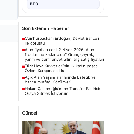
BTC
--
--
Son Eklenen Haberler
Cumhurbaşkanı Erdoğan, Devlet Bahçeli
■
ile görüştü
Altın fiyatları canlı 2 Nisan 2026: Altın
■
fiyatları ne kadar oldu? Gram, çeyrek,
yarım ve cumhuriyet altını alış satış fiyatları
Türk Hava Kuvvetleri’nin ilk kadın paşası
■
Özlem Karapınar oldu
Açık Alan Yaşam alanlarında Estetik ve
■
bahçe mutfağı Çözümleri
Hakan Çalhanoğlu’ndan Transfer Bildirisi:
■
Oraya Gitmek İstiyorum
Güncel