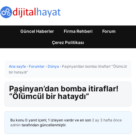
Güncel Haberler
Firma Rehberi
Forum
Çerez Politikası
Ana sayfa
›
Forumlar
›
Dünya
›
Paşinyan’dan bomba itiraflar! “Ölümcül
bir hataydı”
Paşinyan’dan bomba itiraflar!
“Ölümcül bir hataydı”
Bu konu 0 yanıt içerir, 1 izleyen vardır ve en son
2 ay 3 hafta önce
admin
tarafından güncellenmiştir.