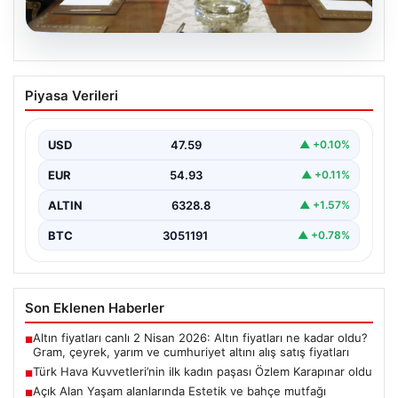
04.08.2026
Türk Hava Kuvvetleri’nin ilk kadın
Piyasa Verileri
paşası Özlem Karapınar oldu
{ "title": "Türk Hava Kuvvetleri'nde Tarihi Bir Adım:
Özlem Karapınar İlk Kadın Paşa Oldu",…
USD
47.59
▲ +0.10%
EUR
54.93
▲ +0.11%
ALTIN
6328.8
▲ +1.57%
BTC
3051191
▲ +0.78%
Son Eklenen Haberler
Altın fiyatları canlı 2 Nisan 2026: Altın fiyatları ne kadar oldu?
■
Gram, çeyrek, yarım ve cumhuriyet altını alış satış fiyatları
Türk Hava Kuvvetleri’nin ilk kadın paşası Özlem Karapınar oldu
■
Açık Alan Yaşam alanlarında Estetik ve bahçe mutfağı
■