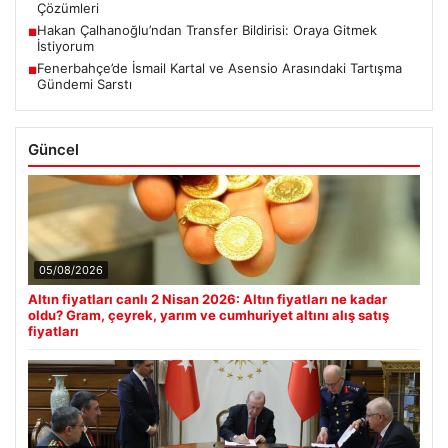
Çözümleri
Hakan Çalhanoğlu’ndan Transfer Bildirisi: Oraya Gitmek
■
İstiyorum
Fenerbahçe’de İsmail Kartal ve Asensio Arasındaki Tartışma
■
Gündemi Sarstı
Güncel
05/08/2026
Altın fiyatları canlı 2 Nisan 2026: Altın fiyatları ne kadar
oldu? Gram, çeyrek, yarım ve cumhuriyet altını alış satış
fiyatları