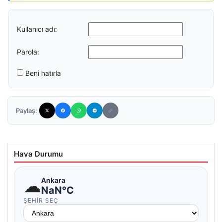
Kullanıcı adı:
Parola:
Beni hatırla
Paylaş:
Hava Durumu
☁
Ankara
NaN°C
ŞEHIR SEÇ