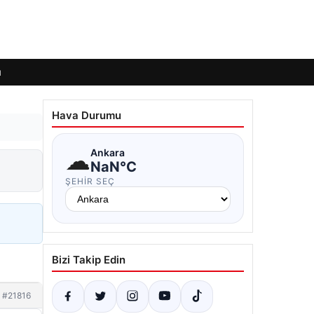
ı
Hava Durumu
☁
Ankara
NaN°C
ŞEHIR SEÇ
Bizi Takip Edin
#21816