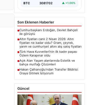
BTC
3081702
▲ +1.00%
Son Eklenen Haberler
Cumhurbaşkanı Erdoğan, Devlet Bahçeli
■
ile görüştü
Altın fiyatları canlı 2 Nisan 2026: Altın
■
fiyatları ne kadar oldu? Gram, çeyrek,
yarım ve cumhuriyet altını alış satış fiyatları
Türk Hava Kuvvetleri’nin ilk kadın paşası
■
Özlem Karapınar oldu
Açık Alan Yaşam alanlarında Estetik ve
■
bahçe mutfağı Çözümleri
Hakan Çalhanoğlu’ndan Transfer Bildirisi:
■
Oraya Gitmek İstiyorum
Güncel