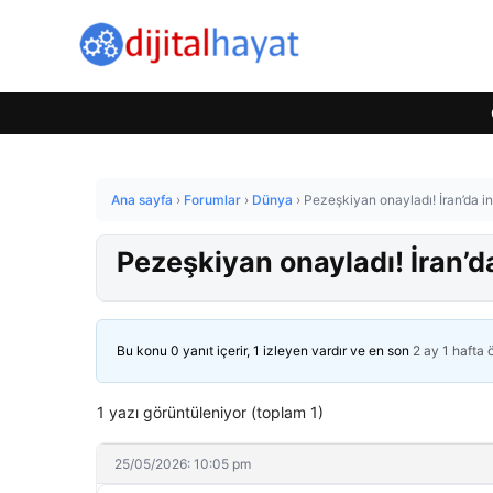
Ana sayfa
›
Forumlar
›
Dünya
›
Pezeşkiyan onayladı! İran’da int
Pezeşkiyan onayladı! İran’da 
Bu konu 0 yanıt içerir, 1 izleyen vardır ve en son
2 ay 1 hafta
1 yazı görüntüleniyor (toplam 1)
25/05/2026: 10:05 pm