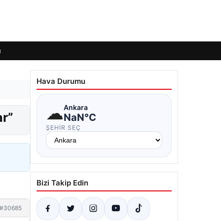
ı
Hava Durumu
☁
Ankara
ar”
NaN°C
ŞEHIR SEÇ
Bizi Takip Edin
#30685