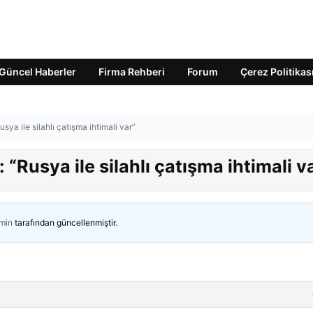
Güncel Haberler
Firma Rehberi
Forum
Çerez Politikas
sya ile silahlı çatışma ihtimali var”
 “Rusya ile silahlı çatışma ihtimali v
min
tarafından güncellenmiştir.