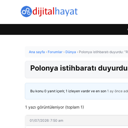
Ana sayfa
›
Forumlar
›
Dünya
›
Polonya istihbaratı duyurdu: “Ru
Polonya istihbaratı duyurdu:
Bu konu 0 yanıt içerir, 1 izleyen vardır ve en son
1 ay önce
ad
1 yazı görüntüleniyor (toplam 1)
01/07/2026: 7:50 am