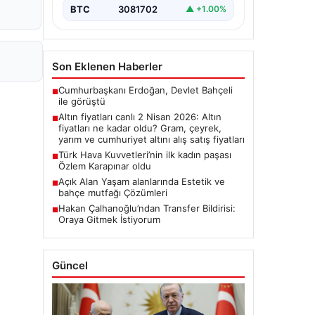
BTC
3081702
▲ +1.00%
Son Eklenen Haberler
Cumhurbaşkanı Erdoğan, Devlet Bahçeli
■
ile görüştü
Altın fiyatları canlı 2 Nisan 2026: Altın
■
fiyatları ne kadar oldu? Gram, çeyrek,
yarım ve cumhuriyet altını alış satış fiyatları
Türk Hava Kuvvetleri’nin ilk kadın paşası
■
Özlem Karapınar oldu
Açık Alan Yaşam alanlarında Estetik ve
■
bahçe mutfağı Çözümleri
Hakan Çalhanoğlu’ndan Transfer Bildirisi:
■
Oraya Gitmek İstiyorum
Güncel