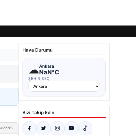
ı
Hava Durumu
☁
Ankara
NaN°C
ŞEHIR SEÇ
Bizi Takip Edin
#22762