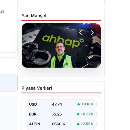
çin
Yan Manşet
n
07.08.2026
Ahbap Derneği
Piyasa Verileri
yönetimine kayyum
atandı. Fesih süreci
başladı
USD
47.74
▲ +0.18%
EUR
55.25
▲ +0.32%
ALTIN
6660.6
▲ +2.59%