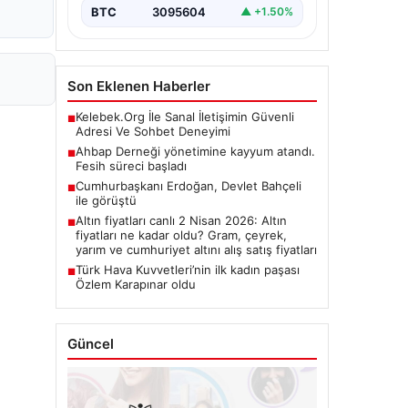
BTC
3095604
▲ +1.50%
Son Eklenen Haberler
Kelebek.Org İle Sanal İletişimin Güvenli
■
Adresi Ve Sohbet Deneyimi
Ahbap Derneği yönetimine kayyum atandı.
■
Fesih süreci başladı
Cumhurbaşkanı Erdoğan, Devlet Bahçeli
■
ile görüştü
Altın fiyatları canlı 2 Nisan 2026: Altın
■
fiyatları ne kadar oldu? Gram, çeyrek,
yarım ve cumhuriyet altını alış satış fiyatları
Türk Hava Kuvvetleri’nin ilk kadın paşası
■
Özlem Karapınar oldu
Güncel