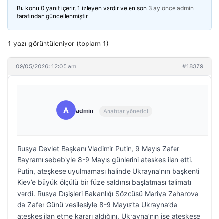
Bu konu 0 yanıt içerir, 1 izleyen vardır ve en son
3 ay önce
admin
tarafından güncellenmiştir.
1 yazı görüntüleniyor (toplam 1)
09/05/2026: 12:05 am
#18379
A
admin
Anahtar yönetici
Rusya Devlet Başkanı Vladimir Putin, 9 Mayıs Zafer
Bayramı sebebiyle 8-9 Mayıs günlerini ateşkes ilan etti.
Putin, ateşkese uyulmaması halinde Ukrayna’nın başkenti
Kiev’e büyük ölçülü bir füze saldırısı başlatması talimatı
verdi. Rusya Dışişleri Bakanlığı Sözcüsü Mariya Zaharova
da Zafer Günü vesilesiyle 8-9 Mayıs’ta Ukrayna’da
ateşkes ilan etme kararı aldığını, Ukrayna’nın ise ateşkese