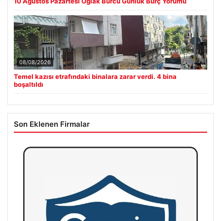
10 Ağustos Pazartesi Oğlak Burcu Günlük Burç Yorumu
08/08/2026
Temel kazısı etrafındaki binalara zarar verdi. 4 bina
boşaltıldı
Son Eklenen Firmalar