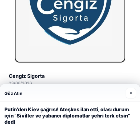
Cengiz Sigorta
23/06/2026
×
Göz Atın
Web sitemizi nasıl kullandığınızı daha iyi anlayabilmek,
deneyiminizi kişiselleştirmek ve geliştirmek amacıyla çerezler
Putin’den Kiev çağrısı! Ateşkes ilan etti, olası durum
kullanıyoruz.
Çerez Politikamız
için “Siviller ve yabancı diplomatlar şehri terk etsin”
dedi
Reddet
Kabul Et
© 2026 Dijital Hayat – Güncel Haberler