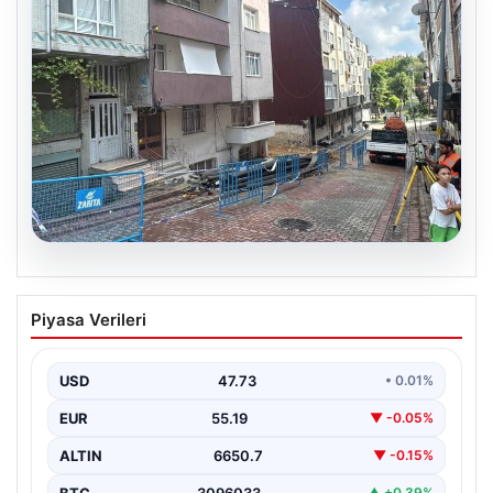
08.08.2026
Temel kazısı etrafındaki binalara zarar
Piyasa Verileri
verdi. 4 bina boşaltıldı
USD
47.73
• 0.01%
EUR
55.19
▼ -0.05%
ALTIN
6650.7
▼ -0.15%
BTC
3096033
▲ +0.39%