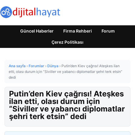
Güncel Haberler
Firma Rehberi
Forum
Çerez Politikası
Ana sayfa
›
Forumlar
›
Dünya
›
Putin’den Kiev çağrısı! Ateşkes ilan
etti, olası durum için “Siviller ve yabancı diplomatlar şehri terk etsin”
dedi
Putin’den Kiev çağrısı! Ateşkes
ilan etti, olası durum için
“Siviller ve yabancı diplomatlar
şehri terk etsin” dedi