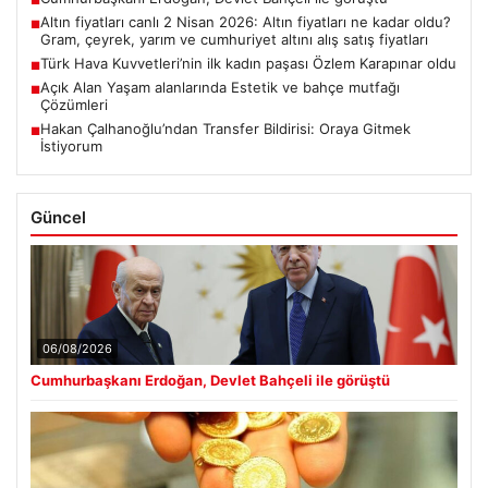
■
Altın fiyatları canlı 2 Nisan 2026: Altın fiyatları ne kadar oldu?
■
Gram, çeyrek, yarım ve cumhuriyet altını alış satış fiyatları
Türk Hava Kuvvetleri’nin ilk kadın paşası Özlem Karapınar oldu
■
Açık Alan Yaşam alanlarında Estetik ve bahçe mutfağı
■
Çözümleri
Hakan Çalhanoğlu’ndan Transfer Bildirisi: Oraya Gitmek
■
İstiyorum
Güncel
06/08/2026
Cumhurbaşkanı Erdoğan, Devlet Bahçeli ile görüştü