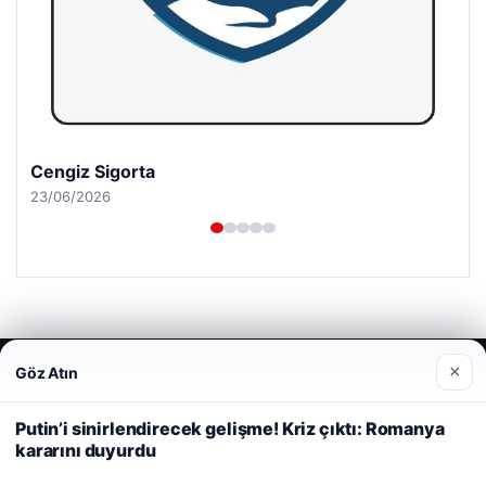
Cengiz Sigorta
23/06/2026
© 2026 Dijital Hayat – Güncel Haberler
×
Göz Atın
Web sitemizi nasıl kullandığınızı daha iyi anlayabilmek,
deneyiminizi kişiselleştirmek ve geliştirmek amacıyla çerezler
malta dil okulları
|
lemagrup.com.tr
kullanıyoruz.
Çerez Politikamız
Putin’i sinirlendirecek gelişme! Kriz çıktı: Romanya
io
dhub
kararını duyurdu
Reddet
Kabul Et