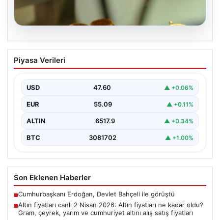
05.08.2026
Altın fiyatları canlı 2 Nisan 2026: Altın
Piyasa Verileri
fiyatları ne kadar oldu? Gram, çeyrek,
yarım ve cumhuriyet altını alış satış
fiyatları
USD
47.60
▲ +0.06%
EUR
55.09
▲ +0.11%
ALTIN
6517.9
▲ +0.34%
BTC
3081702
▲ +1.00%
Son Eklenen Haberler
Cumhurbaşkanı Erdoğan, Devlet Bahçeli ile görüştü
■
Altın fiyatları canlı 2 Nisan 2026: Altın fiyatları ne kadar oldu?
■
Gram, çeyrek, yarım ve cumhuriyet altını alış satış fiyatları