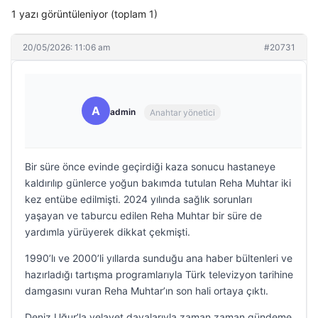
1 yazı görüntüleniyor (toplam 1)
20/05/2026: 11:06 am
#20731
A
admin
Anahtar yönetici
Bir süre önce evinde geçirdiği kaza sonucu hastaneye
kaldırılıp günlerce yoğun bakımda tutulan Reha Muhtar iki
kez entübe edilmişti. 2024 yılında sağlık sorunları
yaşayan ve taburcu edilen Reha Muhtar bir süre de
yardımla yürüyerek dikkat çekmişti.
1990’lı ve 2000’li yıllarda sunduğu ana haber bültenleri ve
hazırladığı tartışma programlarıyla Türk televizyon tarihine
damgasını vuran Reha Muhtar’ın son hali ortaya çıktı.
Deniz Uğur’la velayet davalarıyla zaman zaman gündeme