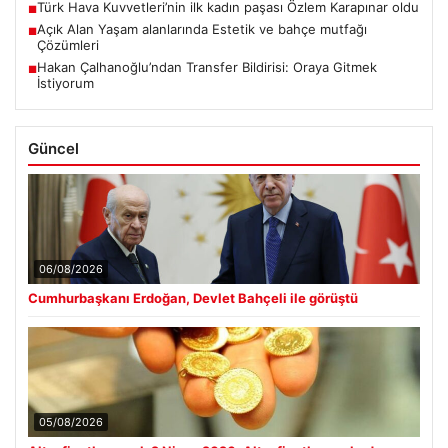
Türk Hava Kuvvetleri’nin ilk kadın paşası Özlem Karapınar oldu
■
Açık Alan Yaşam alanlarında Estetik ve bahçe mutfağı
■
Çözümleri
Hakan Çalhanoğlu’ndan Transfer Bildirisi: Oraya Gitmek
■
İstiyorum
Güncel
06/08/2026
Cumhurbaşkanı Erdoğan, Devlet Bahçeli ile görüştü
05/08/2026