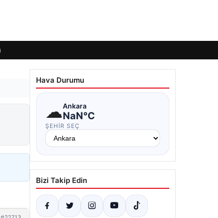
ı
Hava Durumu
☁
Ankara
NaN°C
ŞEHIR SEÇ
Bizi Takip Edin
#22713