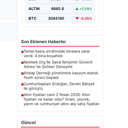
ALTIN
6660.6
▲ +2.59%
BTC
3084190
▼ -0.35%
Son Eklenen Haberler
Temel kazısı etrafındaki binalara zarar
■
verdi. 4 bina boşaltıldı
Kelebek.Org İle Sanal İletişimin Güvenli
■
Adresi Ve Sohbet Deneyimi
Ahbap Derneği yönetimine kayyum atandı.
■
Fesih süreci başladı
Cumhurbaşkanı Erdoğan, Devlet Bahçeli
■
ile görüştü
Altın fiyatları canlı 2 Nisan 2026: Altın
■
fiyatları ne kadar oldu? Gram, çeyrek,
yarım ve cumhuriyet altını alış satış fiyatları
Güncel