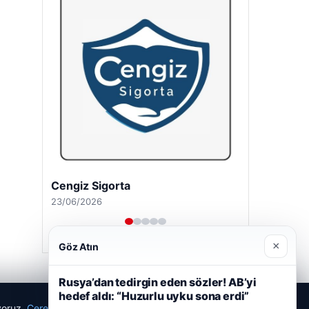
Cengiz Sigorta
23/06/2026
×
Göz Atın
Rusya’dan tedirgin eden sözler! AB’yi
hedef aldı: “Huzurlu uyku sona erdi”
ıyoruz.
Çerez Politikamız
Reddet
Kabul Et