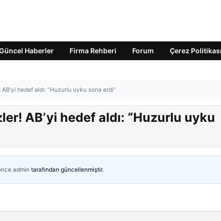
Güncel Haberler
Firma Rehberi
Forum
Çerez Politikas
 AB’yi hedef aldı: “Huzurlu uyku sona erdi”
ler! AB’yi hedef aldı: “Huzurlu uyku
 önce
admin
tarafından güncellenmiştir.