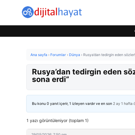
Ana sayfa
›
Forumlar
›
Dünya
›
Rusya’dan tedirgin eden sözler!
Rusya’dan tedirgin eden söz
sona erdi”
Bu konu 0 yanıt içerir, 1 izleyen vardır ve en son
2 ay 1 hafta
1 yazı görüntüleniyor (toplam 1)
29/05/2026: 7:50 pm