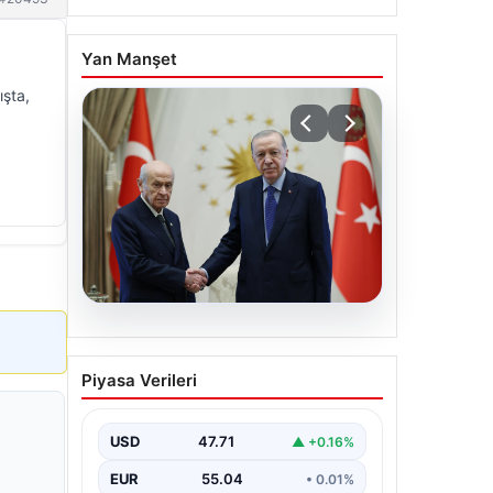
Yan Manşet
ışta,
06.08.2026
Cumhurbaşkanı Erdoğan,
Piyasa Verileri
Devlet Bahçeli ile görüştü
USD
47.71
▲ +0.16%
EUR
55.04
• 0.01%