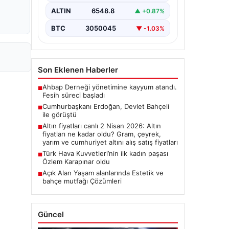
ALTIN
6548.8
▲ +0.87%
BTC
3050045
▼ -1.03%
Son Eklenen Haberler
Ahbap Derneği yönetimine kayyum atandı.
■
Fesih süreci başladı
Cumhurbaşkanı Erdoğan, Devlet Bahçeli
■
ile görüştü
Altın fiyatları canlı 2 Nisan 2026: Altın
■
fiyatları ne kadar oldu? Gram, çeyrek,
yarım ve cumhuriyet altını alış satış fiyatları
Türk Hava Kuvvetleri’nin ilk kadın paşası
■
Özlem Karapınar oldu
Açık Alan Yaşam alanlarında Estetik ve
■
bahçe mutfağı Çözümleri
Güncel