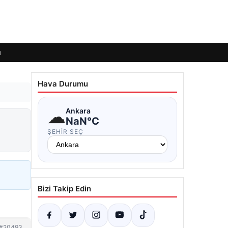
ı
Hava Durumu
☁
Ankara
NaN°C
ŞEHIR SEÇ
Bizi Takip Edin
#20493