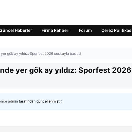
Güncel Haberler
Firma Rehberi
Forum
Çerez Politikas
e yer gök ay yıldız: Sporfest 2026 coşkuyla başladı
i’nde yer gök ay yıldız: Sporfest 2026
 önce
admin
tarafından güncellenmiştir.