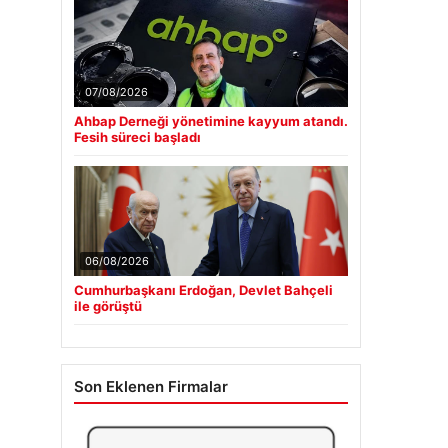
07/08/2026
Ahbap Derneği yönetimine kayyum atandı.
Fesih süreci başladı
06/08/2026
Cumhurbaşkanı Erdoğan, Devlet Bahçeli
ile görüştü
Son Eklenen Firmalar