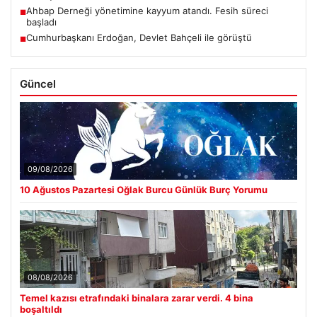
Ahbap Derneği yönetimine kayyum atandı. Fesih süreci
■
başladı
Cumhurbaşkanı Erdoğan, Devlet Bahçeli ile görüştü
■
Güncel
09/08/2026
10 Ağustos Pazartesi Oğlak Burcu Günlük Burç Yorumu
08/08/2026
Temel kazısı etrafındaki binalara zarar verdi. 4 bina
boşaltıldı