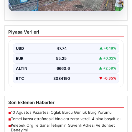
08.08.2026
Temel kazısı etrafındaki binalara zarar
Piyasa Verileri
verdi. 4 bina boşaltıldı
USD
47.74
▲ +0.18%
EUR
55.25
▲ +0.32%
ALTIN
6660.6
▲ +2.59%
BTC
3084190
▼ -0.35%
Son Eklenen Haberler
10 Ağustos Pazartesi Oğlak Burcu Günlük Burç Yorumu
■
Temel kazısı etrafındaki binalara zarar verdi. 4 bina boşaltıldı
■
Kelebek.Org İle Sanal İletişimin Güvenli Adresi Ve Sohbet
■
Deneyimi