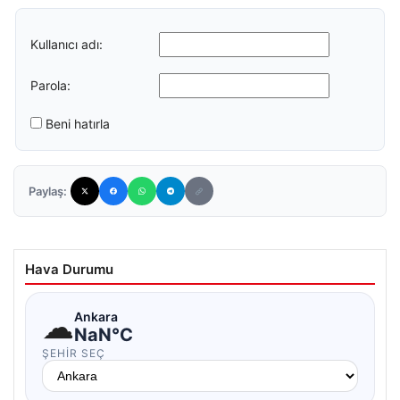
Kullanıcı adı:
Parola:
Beni hatırla
Paylaş:
Hava Durumu
☁
Ankara
NaN°C
ŞEHIR SEÇ