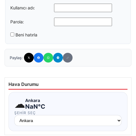
Kullanıcı adı:
Parola:
Beni hatırla
Paylaş:
Hava Durumu
☁
Ankara
NaN°C
ŞEHIR SEÇ