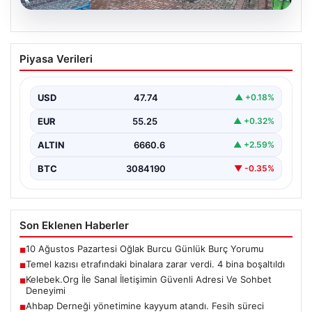
08.08.2026
Temel kazısı etrafındaki binalara zarar
Piyasa Verileri
verdi. 4 bina boşaltıldı
USD
47.74
▲ +0.18%
EUR
55.25
▲ +0.32%
ALTIN
6660.6
▲ +2.59%
BTC
3084190
▼ -0.35%
Son Eklenen Haberler
10 Ağustos Pazartesi Oğlak Burcu Günlük Burç Yorumu
■
Temel kazısı etrafındaki binalara zarar verdi. 4 bina boşaltıldı
■
Kelebek.Org İle Sanal İletişimin Güvenli Adresi Ve Sohbet
■
Deneyimi
Ahbap Derneği yönetimine kayyum atandı. Fesih süreci
■