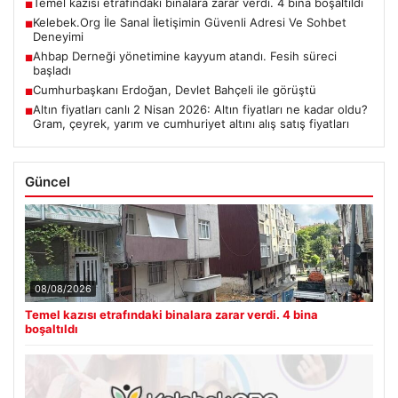
Temel kazısı etrafındaki binalara zarar verdi. 4 bina boşaltıldı
■
Kelebek.Org İle Sanal İletişimin Güvenli Adresi Ve Sohbet
■
Deneyimi
Ahbap Derneği yönetimine kayyum atandı. Fesih süreci
■
başladı
Cumhurbaşkanı Erdoğan, Devlet Bahçeli ile görüştü
■
Altın fiyatları canlı 2 Nisan 2026: Altın fiyatları ne kadar oldu?
■
Gram, çeyrek, yarım ve cumhuriyet altını alış satış fiyatları
Güncel
08/08/2026
Temel kazısı etrafındaki binalara zarar verdi. 4 bina
boşaltıldı