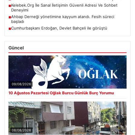
Kelebek.Org İle Sanal İletişimin Güvenli Adresi Ve Sohbet
■
Deneyimi
Ahbap Derneği yönetimine kayyum atandı. Fesih süreci
■
başladı
Cumhurbaşkanı Erdoğan, Devlet Bahçeli ile görüştü
■
Güncel
09/08/2026
10 Ağustos Pazartesi Oğlak Burcu Günlük Burç Yorumu
08/08/2026