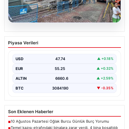
08.08.2026
Temel kazısı etrafındaki binalara zarar
Piyasa Verileri
verdi. 4 bina boşaltıldı
USD
47.74
▲ +0.18%
EUR
55.25
▲ +0.32%
ALTIN
6660.6
▲ +2.59%
BTC
3084190
▼ -0.35%
Son Eklenen Haberler
10 Ağustos Pazartesi Oğlak Burcu Günlük Burç Yorumu
■
Temel kazısı etrafındaki binalara zarar verdi. 4 bina boşaltıldı
■