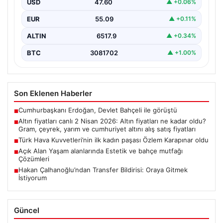
04.08.2026
Açık Alan Yaşam alanlarında Estetik ve
Piyasa Verileri
bahçe mutfağı Çözümleri
Günümüzde bahçe sosyal alanlar, konutların en popüler
köşelerinden parçası durumuna ulaşmıştır. Bahçeyle
USD
47.60
▲ +0.06%
bütünleşik zaman…
EUR
55.09
▲ +0.11%
ALTIN
6517.9
▲ +0.34%
BTC
3081702
▲ +1.00%
Son Eklenen Haberler
Cumhurbaşkanı Erdoğan, Devlet Bahçeli ile görüştü