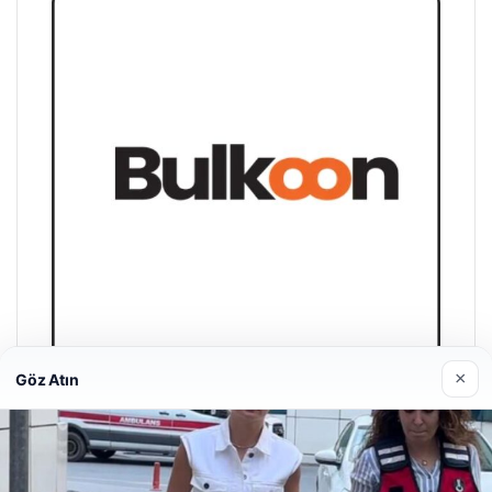
05/08/2026
Altın fiyatları canlı 2 Nisan 2026: Altın fiyatları ne kadar
oldu? Gram, çeyrek, yarım ve cumhuriyet altını alış satış
fiyatları
Son Eklenen Firmalar
×
Göz Atın