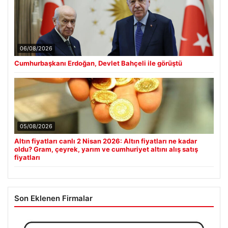
■
Altın fiyatları canlı 2 Nisan 2026: Altın fiyatları ne kadar oldu?
■
Gram, çeyrek, yarım ve cumhuriyet altını alış satış fiyatları
Türk Hava Kuvvetleri’nin ilk kadın paşası Özlem Karapınar oldu
■
Açık Alan Yaşam alanlarında Estetik ve bahçe mutfağı
■
Çözümleri
Hakan Çalhanoğlu’ndan Transfer Bildirisi: Oraya Gitmek
■
İstiyorum
Güncel
06/08/2026
Cumhurbaşkanı Erdoğan, Devlet Bahçeli ile görüştü